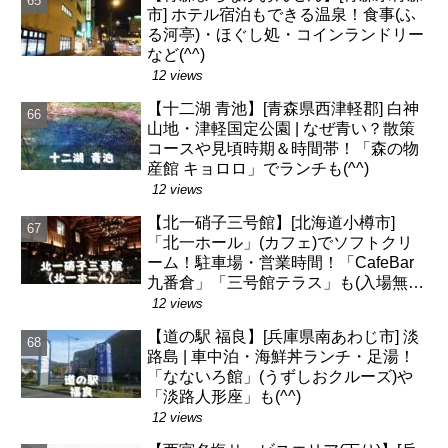
市] ホテル宿泊もできる温泉！食事(ふ
る河亭)・ほぐし処・コインランドリー
など(^^)
12 views
【十二湖 青池】[青森県西津軽郡] 白神
山地・津軽国定公園 | なぜ青い？散策
コースや見頃時期＆時間帯！「森の物
産館 キョロロ」でランチも(^^)
12 views
【北一硝子三号館】[北海道小樽市]
「北一ホール」(カフェ)でソフトクリ
ーム！駐車場・営業時間！「CafeBar
九番倉」「三号館テラス」も(入場無
料)
12 views
【道の駅 福良】[兵庫県南あわじ市] 淡
路島 | 車中泊・海鮮丼ランチ・足湯！
「なないろ館」(うずしおクルーズ)や
「淡路人形座」も(^^)
12 views