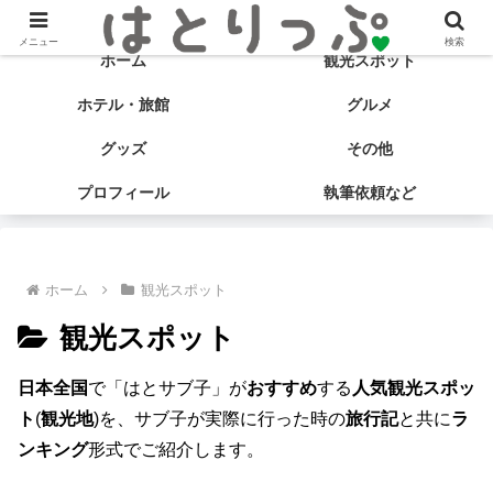
旅する食いしん坊♡ はとサブ子の国内旅行＆グルメブログ
メニュー
検索
ホーム
観光スポット
ホテル・旅館
グルメ
グッズ
その他
プロフィール
執筆依頼など
ホーム
観光スポット
観光スポット
日本全国
で「はとサブ子」が
おすすめ
する
人気観光スポッ
ト
(
観光地
)を、サブ子が実際に行った時の
旅行記
と共に
ラ
ンキング
形式でご紹介します。