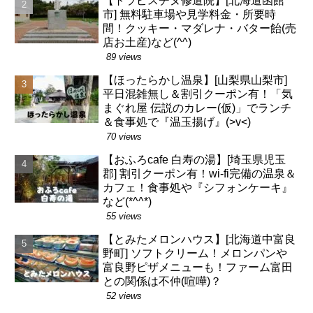
【トラピスチヌ修道院】[北海道函館
市] 無料駐車場や見学料金・所要時
間！クッキー・マダレナ・バター飴(売
店お土産)など(^^)
89 views
【ほったらかし温泉】[山梨県山梨市]
平日混雑無し＆割引クーポン有！「気
まぐれ屋 伝説のカレー(仮)」でランチ
＆食事処で『温玉揚げ』(>v<)
70 views
【おふろcafe 白寿の湯】[埼玉県児玉
郡] 割引クーポン有！wi-fi完備の温泉＆
カフェ！食事処や『シフォンケーキ』
など(*^^*)
55 views
【とみたメロンハウス】[北海道中富良
野町] ソフトクリーム！メロンパンや
富良野ピザメニューも！ファーム富田
との関係は不仲(喧嘩)？
52 views