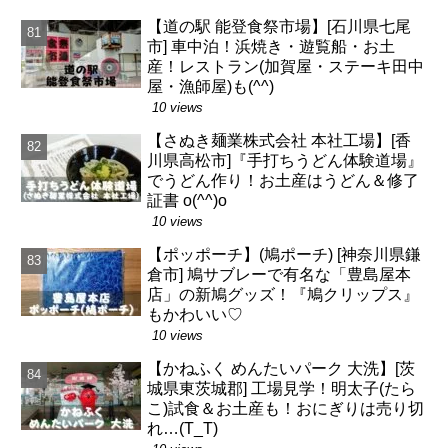
【道の駅 能登食祭市場】[石川県七尾
市] 車中泊！浜焼き・遊覧船・お土
産！レストラン(加賀屋・ステーキ田中
屋・漁師屋)も(^^)
10 views
【さぬき麺業株式会社 本社工場】[香
川県高松市]『手打ちうどん体験道場』
でうどん作り！お土産はうどん＆修了
証書 o(^^)o
10 views
【ポッポーチ】(鳩ポーチ) [神奈川県鎌
倉市] 鳩サブレーで有名な「豊島屋本
店」の新鳩グッズ！『鳩クリップス』
もかわいい♡
10 views
【かねふく めんたいパーク 大洗】[茨
城県東茨城郡] 工場見学！明太子(たら
こ)試食＆お土産も！おにぎりは売り切
れ…(T_T)