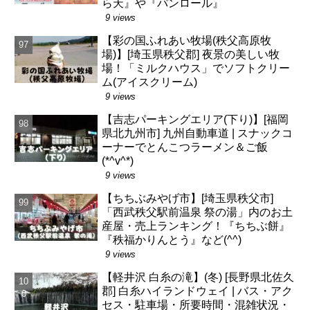
ら天』や『パンロール』
9 views
【彩の国ふれあい牧場(秩父高原牧
場)】[埼玉県秩父郡] 夜景の美しい牧
場！「ミルクハウス」でソフトクリー
ム(アイスクリーム)
9 views
【吉志パーキングエリア(下り)】[福岡
県北九州市] 九州自動車道 | スナックコ
ーナーでとんこつラーメン＆ご飯
(*^v^*)
9 views
【ちちぶみやげ市】[埼玉県秩父市]
「西武秩父駅前温泉 祭の湯」内のお土
産屋・売上ランキング！『ちちぶ餅』
『秩福かりんとう』など(^^)
9 views
【軽井沢 白糸の滝】(冬) [長野県北佐久
郡] 白糸ハイランドウェイ | バス・アク
セス・駐車場・所要時間・混雑状況・