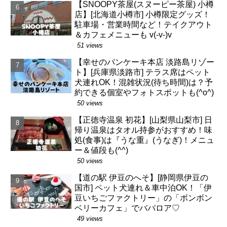
【SNOOPY茶屋(スヌーピー茶屋) 小樽
店】[北海道小樽市] 小樽限定グッズ！
駐車場・営業時間など！テイクアウト
＆カフェメニューも v(-v-)v
51 views
【幸せのパンケーキ本店 淡路島リゾー
ト】[兵庫県淡路市] テラス席はペット
犬連れOK！混雑状況(待ち時間)は？予
約できる個室やフォトスポットも(^o^)
50 views
【正徳寺温泉 初花】[山梨県山梨市] 日
帰り温泉はタオル持参がおすすめ！味
処(食事)は『うな重』(うなぎ)！メニュ
ー＆値段も(^^)
50 views
【道の駅 伊豆のへそ】[静岡県伊豆の
国市] ペット犬連れ＆車中泊OK！「伊
豆いちごファクトリー」の「ボンボン
ベリーカフェ」でババロア♡
49 views