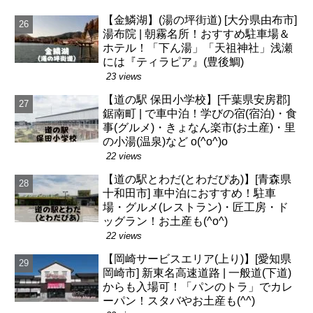
【金鱗湖】(湯の坪街道) [大分県由布市]
湯布院 | 朝霧名所！おすすめ駐車場＆
ホテル！「下ん湯」「天祖神社」浅瀬
には『ティラピア』(豊後鯛)
23 views
【道の駅 保田小学校】[千葉県安房郡]
鋸南町 | で車中泊！学びの宿(宿泊)・食
事(グルメ)・きょなん楽市(お土産)・里
の小湯(温泉)など o(^o^)o
22 views
【道の駅とわだ(とわだぴあ)】[青森県
十和田市] 車中泊におすすめ！駐車
場・グルメ(レストラン)・匠工房・ド
ッグラン！お土産も(^o^)
22 views
【岡崎サービスエリア(上り)】[愛知県
岡崎市] 新東名高速道路 | 一般道(下道)
からも入場可！「パンのトラ」でカレ
ーパン！スタバやお土産も(^^)