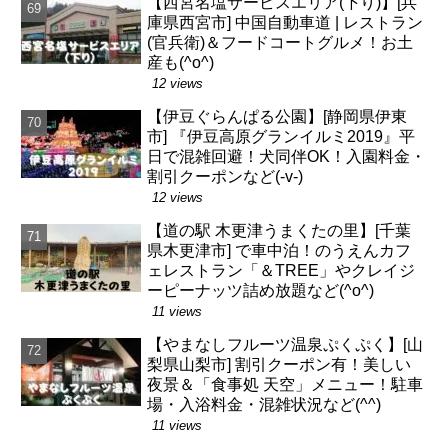
【西宮名塩サービスエリア(下り)】[兵
庫県西宮市] 中国自動車道 | レストラン
(官兵衛)＆フードコートグルメ！お土
産も(^o^)
12 views
【伊豆ぐらんぱる公園】[静岡県伊東
市] 『伊豆高原グランイルミ2019』平
日で混雑回避！犬同伴OK！入園料金・
割引クーポンなど(-v-)
12 views
【道の駅 木更津うまくたの里】[千葉
県木更津市] で車中泊！のうえんカフ
ェレストラン「＆TREE」やクレイジ
ーピーナッツ詰め放題など(^o^)
11 views
【やまなしフルーツ温泉ぷくぷく】[山
梨県山梨市] 割引クーポン有！美しい
夜景＆「食事処 天空」メニュー！駐車
場・入浴料金・混雑状況など(^^)
11 views