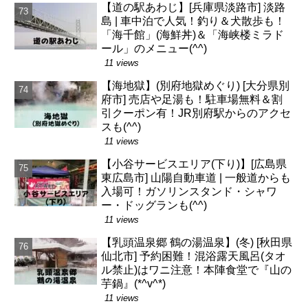
【道の駅あわじ】[兵庫県淡路市] 淡路
島 | 車中泊で人気！釣り＆犬散歩も！
「海千館」(海鮮丼)＆「海峡楼ミラド
ール」のメニュー(^^)
11 views
【海地獄】(別府地獄めぐり) [大分県別
府市] 売店や足湯も！駐車場無料＆割
引クーポン有！JR別府駅からのアクセ
スも(^^)
11 views
【小谷サービスエリア(下り)】[広島県
東広島市] 山陽自動車道 | 一般道からも
入場可！ガソリンスタンド・シャワ
ー・ドッグランも(^^)
11 views
【乳頭温泉郷 鶴の湯温泉】(冬) [秋田県
仙北市] 予約困難！混浴露天風呂(タオ
ル禁止)はワニ注意！本陣食堂で『山の
芋鍋』(*^v^*)
11 views