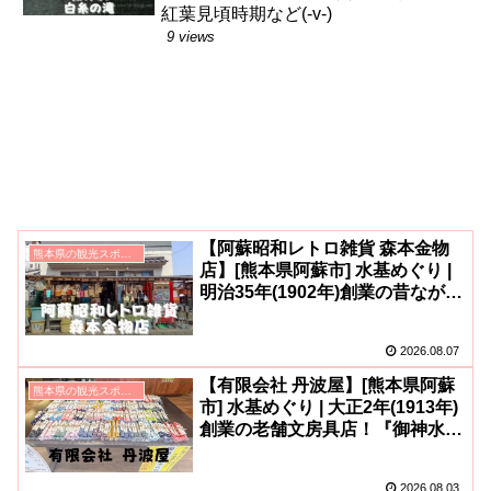
紅葉見頃時期など(-v-)
9 views
【阿蘇昭和レトロ雑貨 森本金物
熊本県の観光スポット
店】[熊本県阿蘇市] 水基めぐり |
明治35年(1902年)創業の昔ながら
の店！アクセス・営業時間・定休
日など(^^)
2026.08.07
【有限会社 丹波屋】[熊本県阿蘇
熊本県の観光スポット
市] 水基めぐり | 大正2年(1913年)
創業の老舗文房具店！『御神水お
みくじ』も人気！営業時間・定休
日など(^^)
2026.08.03