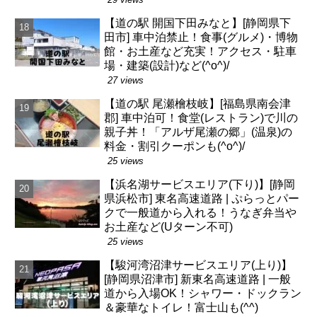
【道の駅 開国下田みなと】[静岡県下
田市] 車中泊禁止！食事(グルメ)・博物
館・お土産など充実！アクセス・駐車
場・建築(設計)など(^o^)/
27 views
【道の駅 尾瀬檜枝岐】[福島県南会津
郡] 車中泊可！食堂(レストラン)で川の
親子丼！「アルザ尾瀬の郷」(温泉)の
料金・割引クーポンも(^o^)/
25 views
【浜名湖サービスエリア(下り)】[静岡
県浜松市] 東名高速道路 | ぷらっとパー
クで一般道から入れる！うなぎ弁当や
お土産など(Uターン不可)
25 views
【駿河湾沼津サービスエリア(上り)】
[静岡県沼津市] 新東名高速道路 | 一般
道から入場OK！シャワー・ドックラン
＆豪華なトイレ！富士山も(^^)