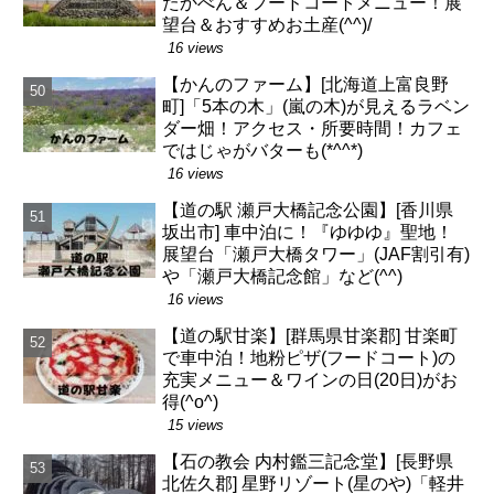
たかべん＆フードコートメニュー！展
望台＆おすすめお土産(^^)/
16 views
【かんのファーム】[北海道上富良野
町]「5本の木」(嵐の木)が見えるラベン
ダー畑！アクセス・所要時間！カフェ
ではじゃがバターも(*^^*)
16 views
【道の駅 瀬戸大橋記念公園】[香川県
坂出市] 車中泊に！『ゆゆゆ』聖地！
展望台「瀬戸大橋タワー」(JAF割引有)
や「瀬戸大橋記念館」など(^^)
16 views
【道の駅甘楽】[群馬県甘楽郡] 甘楽町
で車中泊！地粉ピザ(フードコート)の
充実メニュー＆ワインの日(20日)がお
得(^o^)
15 views
【石の教会 内村鑑三記念堂】[長野県
北佐久郡] 星野リゾート(星のや)「軽井