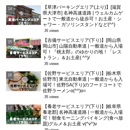
【草津パーキングエリア(上り)】[滋賀
県大津市] 名神高速道路 | ウェルカムゲ
ートで一般道から徒歩可！お土産・シ
ャワー・ガソリンスタンドなど(^^)
35 views
【吉備サービスエリア(下り)】[岡山県
岡山市] 山陽自動車道 | 一般道から入場
可！『桃太郎』のゆかりの地！「レス
トラン」＆お土産( ^^)/
35 views
【佐野サービスエリア(下り)】[栃木県
佐野市] 東北自動車道 | 一般道からも入
場可！佐野SA(下り)のフードコートで
佐野ラーメンo(^^)o=
35 views
【養老サービスエリア(下り)】[岐阜県
養老郡] 名神高速道路 | 一般道から入場
可！朝食モーニングバイキング(食べ放
題)グルメ＆お土産 v(^v^)v
29 views