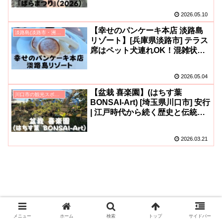
(さいたマイルド)も(^^)
2026.05.10
【幸せのパンケーキ本店 淡路島
淡路島(淡路市・洲本市・南あわじ市)のグルメ
リゾート】[兵庫県淡路市] テラス
席はペット犬連れOK！混雑状況
(待ち時間)は？予約できる個室や
フォトスポットも(^o^)
2026.05.04
【盆栽 喜楽園】(はちす葉
川口市の観光スポット
BONSAI-Art) [埼玉県川口市] 安行
| 江戸時代から続く歴史と伝統！
『小さな盆栽づくり』などのワー
クショップ体験も(^^)
2026.03.21
メニュー
ホーム
検索
トップ
サイドバー