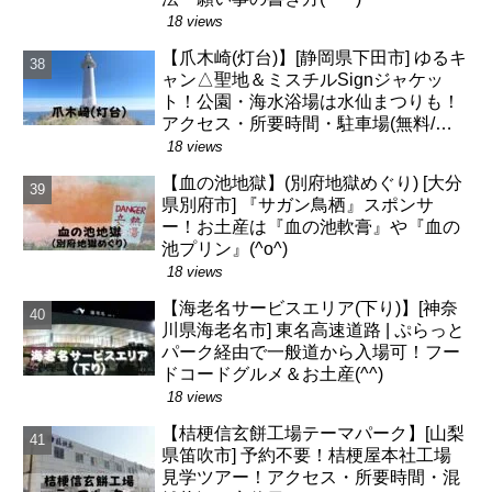
18 views
【爪木崎(灯台)】[静岡県下田市] ゆるキ
ャン△聖地＆ミスチルSignジャケッ
ト！公園・海水浴場は水仙まつりも！
アクセス・所要時間・駐車場(無料/有
料)
18 views
【血の池地獄】(別府地獄めぐり) [大分
県別府市] 『サガン鳥栖』スポンサ
ー！お土産は『血の池軟膏』や『血の
池プリン』(^o^)
18 views
【海老名サービスエリア(下り)】[神奈
川県海老名市] 東名高速道路 | ぷらっと
パーク経由で一般道から入場可！フー
ドコードグルメ＆お土産(^^)
18 views
【桔梗信玄餅工場テーマパーク】[山梨
県笛吹市] 予約不要！桔梗屋本社工場
見学ツアー！アクセス・所要時間・混