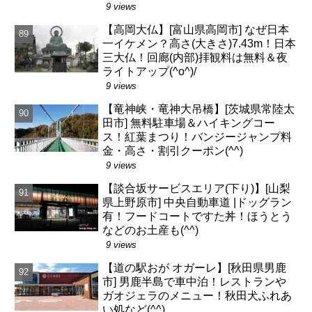
9 views
【高岡大仏】[富山県高岡市] なぜ日本
一イケメン？高さ(大きさ)7.43m！日本
三大仏！回廊(内部)拝観料は無料＆夜
ライトアップ(^o^)/
9 views
【竜神峡・竜神大吊橋】[茨城県常陸太
田市] 無料駐車場＆ハイキングコー
ス！紅葉まつり！バンジージャンプ料
金・高さ・割引クーポン(^^)
9 views
【談合坂サービスエリア(下り)】[山梨
県上野原市] 中央自動車道 |ドッグラン
有！フードコートですた丼！ほうとう
などのお土産も(^^)
9 views
【道の駅おが オガーレ】[秋田県男鹿
市] 男鹿半島で車中泊！レストランや
ガオジェラのメニュー！秋田犬ふれあ
い処など(^^)