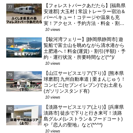
【フォレストパークあだたら】[福島県
安達郡] 大玉村 | 常設トレーラー宿泊＆
バーベキュー！コテージや温泉も充
実！アクセス・予約方法・料金・割引
など(^o^)
10 views
【駿河湾フェリー】[静岡県静岡市] 遊
覧船で富士山を眺めながら清水港から
土肥港へ！料金(運賃)・割引(半額)・予
約・運行状況・所要時間など(^^)/
10 views
【山江サービスエリア(下り)】[熊本県
球磨郡] 九州自動車道 | 栗まんじゅう！
コンビニ(セブンイレブン)でお土産も
(ガソリンスタンド有)
10 views
【淡路サービスエリア(上り)】[兵庫県
淡路市] 徒歩で下りと行き来可！淡路
島グルメ(レストラン＆フードコート)
や『恋人の聖地』など(*^^*)
10 views