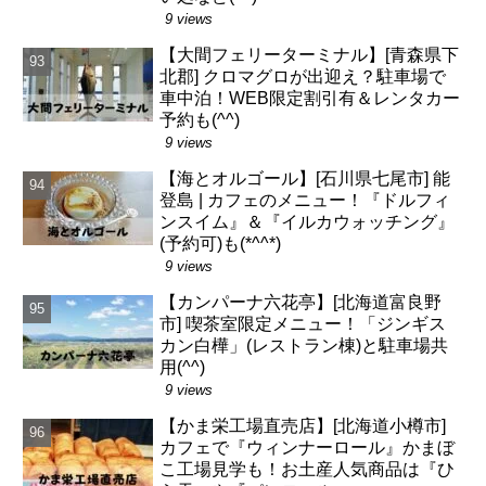
9 views
【大間フェリーターミナル】[青森県下
北郡] クロマグロが出迎え？駐車場で
車中泊！WEB限定割引有＆レンタカー
予約も(^^)
9 views
【海とオルゴール】[石川県七尾市] 能
登島 | カフェのメニュー！『ドルフィ
ンスイム』＆『イルカウォッチング』
(予約可)も(*^^*)
9 views
【カンパーナ六花亭】[北海道富良野
市] 喫茶室限定メニュー！「ジンギス
カン白樺」(レストラン棟)と駐車場共
用(^^)
9 views
【かま栄工場直売店】[北海道小樽市]
カフェで『ウィンナーロール』かまぼ
こ工場見学も！お土産人気商品は『ひ