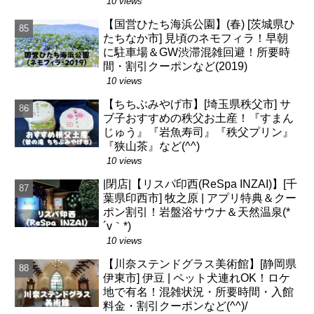
10 views
【国営ひたち海浜公園】(春) [茨城県ひ
たちなか市] 見頃のネモフィラ！早朝
に駐車場＆GW渋滞混雑回避！所要時
間・割引クーポンなど(2019)
10 views
【ちちぶみやげ市】[埼玉県秩父市] サ
ブ子おすすめの秩父お土産！『すまん
じゅう』『岩魚寿司』『秩父プリン』
『狭山茶』など(^^)
10 views
|閉店|【リスパ印西(ReSpa INZAI)】[千
葉県印西市] 牧之原 | アプリ特典＆クー
ポン割引！岩盤浴サウナ＆天然温泉(*
´v｀*)
10 views
【川奈ステンドグラス美術館】[静岡県
伊東市] 伊豆 | ペット犬連れOK！ロケ
地で有名！混雑状況・所要時間・入館
料金・割引クーポンなど(^^)/