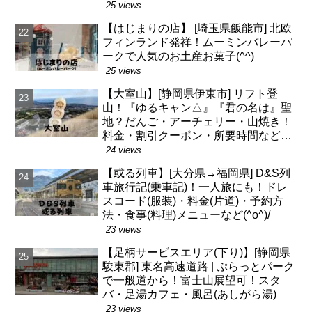
25 views
【はじまりの店】 [埼玉県飯能市] 北欧
フィンランド発祥！ムーミンバレーパ
ークで人気のお土産お菓子(^^)
25 views
【大室山】[静岡県伊東市] リフト登
山！『ゆるキャン△』『君の名は』聖
地？だんご・アーチェリー・山焼き！
料金・割引クーポン・所要時間など
(^^)
24 views
【或る列車】[大分県→福岡県] D&S列
車旅行記(乗車記)！一人旅にも！ドレ
スコード(服装)・料金(片道)・予約方
法・食事(料理)メニューなど(^o^)/
23 views
【足柄サービスエリア(下り)】[静岡県
駿東郡] 東名高速道路 | ぷらっとパーク
で一般道から！富士山展望可！スタ
バ・足湯カフェ・風呂(あしがら湯)
23 views