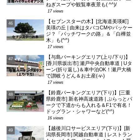
ねぎスープや観覧車夜景も( ^^)/
17 views
【セブンスターの木】[北海道美瑛町]
美瑛の丘 | 由来はタバコCMやパッケー
ジ？「パッチワークの路」＆「白樺並
木」も(^^)
17 views
【与島パーキングエリア(上り/下り)】
[香川県坂出市] 瀬戸中央自動車道 | Uタ
ーン(折り返し)＆車中泊OK！瀬戸大橋
で讃岐うどん＆お土産(-v-)
17 views
【鈴鹿パーキングエリア(下り)】[三重
県鈴鹿市] 新名神高速道路 | ぷらっとパ
ークで下道からも入れる＆F1で有名！
ドッグラン・シャワーなど(^^)
16 views
【越後川口サービスエリア(下り)】[新
潟県長岡市] 関越自動車道 | レストラン