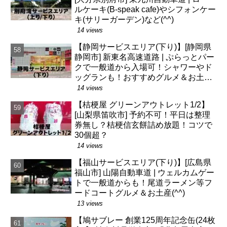
ルケーキ(B-speak cafe)やシフォンケー
キ(サリーガーデン)など(^^)
14 views
【静岡サービスエリア(下り)】[静岡県
静岡市] 新東名高速道路 | ぷらっとパー
クで一般道から入場可！シャワーやド
ッグランも！おすすめグルメ＆お土産
(^^)
14 views
【桔梗屋 グリーンアウトレット1/2】
[山梨県笛吹市] 予約不可！平日は整理
券無し？桔梗信玄餅詰め放題！コツで
30個超？
14 views
【福山サービスエリア(下り)】[広島県
福山市] 山陽自動車道 | ウェルカムゲー
トで一般道からも！尾道ラーメン等フ
ードコートグルメ＆お土産(^^)
13 views
【鳩サブレー 創業125周年記念缶(24枚