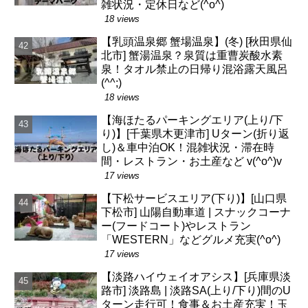
雑状況・定休日など(^o^)
18 views
【乳頭温泉郷 蟹場温泉】(冬) [秋田県仙
北市] 蟹湯温泉？泉質は重曹炭酸水素
泉！タオル禁止の日帰り混浴露天風呂
(^^;)
18 views
【海ほたるパーキングエリア(上り/下
り)】[千葉県木更津市] Uターン(折り返
し)＆車中泊OK！混雑状況・滞在時
間・レストラン・お土産など v(^o^)v
17 views
【下松サービスエリア(下り)】[山口県
下松市] 山陽自動車道 | スナックコーナ
ー(フードコート)やレストラン
「WESTERN」などグルメ充実(^o^)
17 views
【淡路ハイウェイオアシス】[兵庫県淡
路市] 淡路島 | 淡路SA(上り/下り)間のU
ターン走行可！食事＆お土産充実！玉