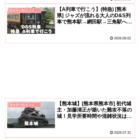
【A列車で行こう】(特急) [熊本
熊本県の観光スポット
県] ジャズが流れる大人のD&S列
車で熊本駅→網田駅→三角駅へ！
料金・予約・名前の由来・デザイ
ナーなど(^^)
2026.08.02
【熊本城】[熊本県熊本市] 初代城
熊本県の観光スポット
主・加藤清正が築いた難攻不落の
城！見学所要時間や混雑状況は？
無料ガイドも！地震被害から復興
中(^v^)
2026.07.31