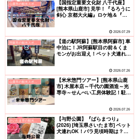
【国指定重要文化財 八千代座】
山鹿市の観光スポット
[熊本県山鹿市] 見学！『るろうに
剣心 京都大火編』ロケ地＆『坂
東玉三郎特別公演』毎年開催
(^o^)/
2026.07.29
【道の駅阿蘇】[熊本県阿蘇市] 車
阿蘇市の観光スポット
中泊に！JR阿蘇駅目の前＆くま
モンがお出迎え！ペット犬連れ
は？混雑状況など！ご当地お土産
も充実(^o^)/
2026.07.26
【米米惣門ツアー】[熊本県山鹿
山鹿市の観光スポット
市] 木屋本店～千代の園酒造～光
専寺～せんべい工房体験記！駐車
場・所要時間・参加料金・予約な
ど(^v^)
2026.07.26
【与野公園】『ばらまつり』
さいたま市の観光スポット
(2026) [埼玉県さいたま市] ペット
犬連れOK！バラ見頃時期は？ヨ
ノ代官さんのどら焼き＆コーヒー