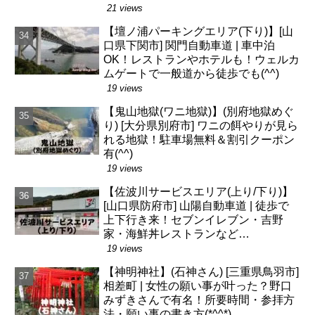
21 views
【壇ノ浦パーキングエリア(下り)】[山
口県下関市] 関門自動車道 | 車中泊
OK！レストランやホテルも！ウェルカ
ムゲートで一般道から徒歩でも(^^)
19 views
【鬼山地獄(ワニ地獄)】(別府地獄めぐ
り) [大分県別府市] ワニの餌やりが見ら
れる地獄！駐車場無料＆割引クーポン
有(^^)
19 views
【佐波川サービスエリア(上り/下り)】
[山口県防府市] 山陽自動車道 | 徒歩で
上下行き来！セブンイレブン・吉野
家・海鮮丼レストランなど…
19 views
【神明神社】(石神さん) [三重県鳥羽市]
相差町 | 女性の願い事が叶った？野口
みずきさんで有名！所要時間・参拝方
法・願い事の書き方(*^^*)