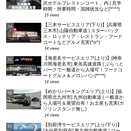
沢ホテルブレストンコート」内 | 見学
時間・所要時間・混雑状況など(*^^*)
15 views
【三木サービスエリア(下り)】[兵庫県
三木市] 山陽自動車道 | スターバック
ス・ロッテリア・レストラン・フード
コートなどグルメ充実(^o^)
14 views
【海老名サービスエリア(上り)】[神奈
川県海老名市] 東名高速道路 | ぷらっと
パークで一般道から入場可！フードコ
ードグルメ＆メロンパン(*^^*)
14 views
【めかりパーキングエリア(上り)】[福
岡県北九州市] 九州自動車道 | 一般道か
ら入場可＆展望台有！お土産も充実(ガ
ソリンスタンド無し)
14 views
【別府湾サービスエリア(上り/下り)】
[大分県別府市] 東九州自動車道 | ロー