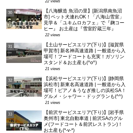
22 views
【八海醸造 魚沼の里】[新潟県南魚沼
市] ペット犬連れOK！「八海山雪室」
見学＆「ユキムロカフェ」で『麹コー
ヒー』 お土産は『雪室貯蔵三年』
22 views
【土山サービスエリア(下り)】[滋賀県
甲賀市] 新名神高速道路 | 一般道から入
場可！フードコートも充実！ガソリン
スタンド＆お土産も(^o^)
21 views
【浜松サービスエリア(下り)】[静岡県
浜松市] 新東名高速道路 | 一般道から入
場可！ピアノ＆うなぎ推しの浜松SA！
グルメ・シャワー・ドッグランも(^^)
21 views
【前沢サービスエリア(下り)】[岩手県
奥州市] 東北自動車道 | 前沢SAのグル
メ(フードコート＆前沢レストラン)！
お土産も(*-v-*)