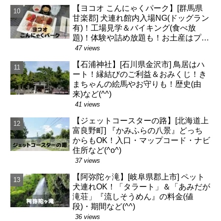
【ヨコオ こんにゃくパーク】[群馬県
甘楽郡] 犬連れ館内入場NG(ドッグラン
有)！工場見学＆バイキング(食べ放
題)！体験や詰め放題も！お土産はプリ
ン(*^^*)
47 views
【石浦神社】[石川県金沢市] 鳥居はハ
ート！縁結びのご利益＆おみくじ！き
まちゃんの絵馬やお守りも！歴史(由
来)など(^^)
41 views
【ジェットコースターの路】[北海道上
富良野町] 『かみふらの八景』どっち
からもOK！入口・マップコード・ナビ
住所など(^o^)
37 views
【阿弥陀ヶ滝】[岐阜県郡上市] ペット
犬連れOK！「タラート」＆「あみだが
滝荘」『流しそうめん』の料金(値
段)・期間など(^^)
36 views