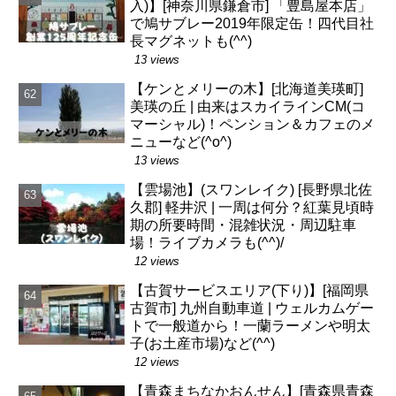
入)】[神奈川県鎌倉市] 「豊島屋本店」
で鳩サブレー2019年限定缶！四代目社
長マグネットも(^^)
13 views
【ケンとメリーの木】[北海道美瑛町]
美瑛の丘 | 由来はスカイラインCM(コ
マーシャル)！ペンション＆カフェのメ
ニューなど(^o^)
13 views
【雲場池】(スワンレイク) [長野県北佐
久郡] 軽井沢 | 一周は何分？紅葉見頃時
期の所要時間・混雑状況・周辺駐車
場！ライブカメラも(^^)/
12 views
【古賀サービスエリア(下り)】[福岡県
古賀市] 九州自動車道 | ウェルカムゲー
トで一般道から！一蘭ラーメンや明太
子(お土産市場)など(^^)
12 views
【青森まちなかおんせん】[青森県青森