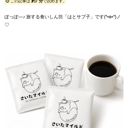
この記事は
約7 分
で読めます。
ぽっぽ―♪ 旅する食いしん坊「はとサブ子」です(*•ө•*)ノ
♡