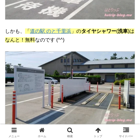
しかも、
「
道の駅 のと千里浜
」の
タイヤシャワー
(
洗車
)は
なんと！無料
なのです (^^)
千里浜なぎさドライブウェイ
のドライブで汚れたタイヤや
メニュー
ホーム
検索
トップ
サイドバー