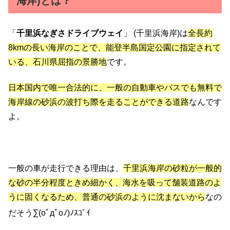
海岸)とは？
「
千里浜なぎさドライブウェイ
」 (千里浜海岸)は
全長約
8kmの長い海岸のことで、能登半島国定公園に指定されて
いる、石川県屈指の景勝地
です。
日本国内で唯一合法的に、一般の自動車やバスでも無料で
海岸線の砂浜の波打ち際を走ることができる道路
なんです
よ。
一般の車が走行できる理由は、
千里浜海岸の砂粒が一般的
な砂の半分程度ときめ細かく
、
海水を吸って舗装道路のよ
うに固くなるため、普通の砂浜のように沈まないから
なの
だそう∑(oﾟдﾟoﾉ)ﾉｽｺﾞｲ