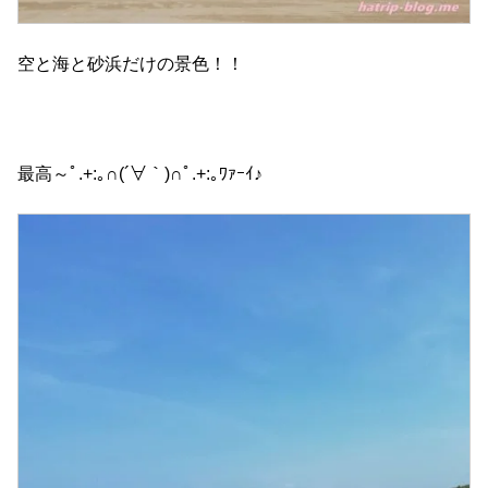
空と海と砂浜だけの景色！！
最高～ﾟ.+:｡∩(´∀｀)∩ﾟ.+:｡ﾜｧｰｲ♪