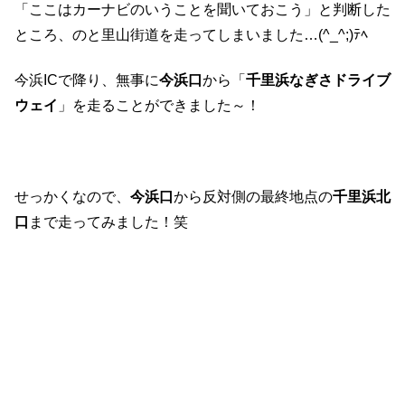
「ここはカーナビのいうことを聞いておこう」と判断した
ところ、のと里山街道を走ってしまいました…(^_^;)ﾃﾍ
今浜ICで降り、無事に
今浜口
から「
千里浜なぎさドライブ
ウェイ
」を走ることができました～！
せっかくなので、
今浜口
から反対側の最終地点の
千里浜北
口
まで走ってみました！笑