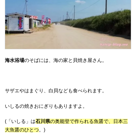
海水浴場
のそばには、海の家と貝焼き屋さん。
サザエやはまぐり、白貝なども食べられます。
いしるの焼きおにぎりもありますよ。
(「いしる」は
石川県
の奥能登で作られる魚醤で、日本三
大魚醤のひとつ
。)