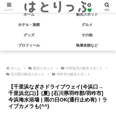
旅する食いしん坊♡ はとサブ子の国内旅行＆グルメブログ
メニュー
検索
ホーム
観光スポット
ホテル・旅館
グルメ
グッズ
その他
プロフィール
執筆依頼など
ホーム
観光スポット
中部地方の観光スポット
石川県の観光スポット
羽咋市の観光スポット
【千里浜なぎさドライブウェイ(今浜口→
千里浜北口)】(夏) [石川県羽咋郡/羽咋市]
今浜海水浴場 | 雨の日OK(通行止め有)！ラ
イブカメラも(^^)