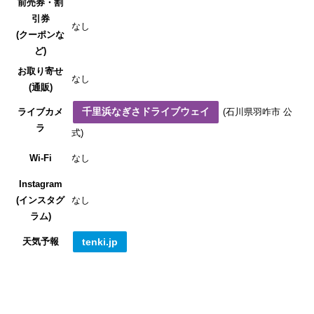
前売券・割
引券
なし
(クーポンな
ど)
お取り寄せ
なし
(通販)
千里浜なぎさドライブウェイ
ライブカメ
(石川県羽咋市 公
ラ
式)
Wi-Fi
なし
Instagram
(インスタグ
なし
ラム)
天気予報
tenki.jp