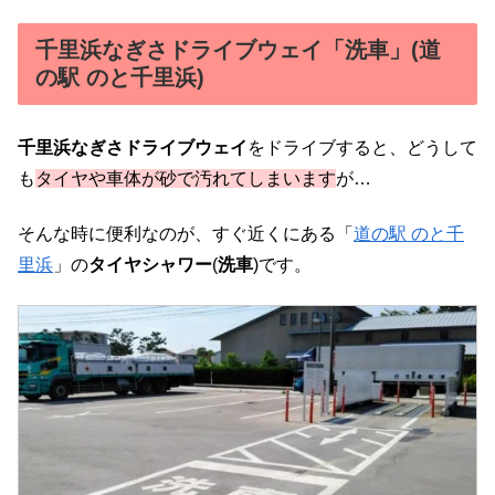
千里浜なぎさドライブウェイ「洗車」(道
の駅 のと千里浜)
千里浜なぎさドライブウェイ
をドライブすると、どうして
も
タイヤや車体が砂で汚れてしまいます
が…
そんな時に便利なのが、すぐ近くにある「
道の駅 のと千
里浜
」の
タイヤシャワー
(
洗車
)です。