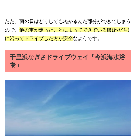
ただ、
雨の日
はどうしてもぬかるんだ部分ができてしまう
ので、
他の車が走ったことによってできている轍(わだち)
に沿ってドライブした方が安全
なようです。
千里浜なぎさドライブウェイ「今浜海水浴
場」