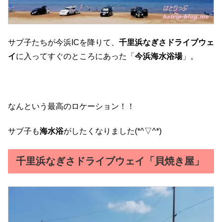
サブ子たちが今浜ICを降りて、
千里浜なぎさドライブウェ
イ
に入ってすぐのところにあった「
今浜海水浴場
」。
なんという最高のロケーション！！
サブ子も
海水浴
がしたくなりました(*^▽^*)
千里浜なぎさドライブウェイ「貝焼き屋」