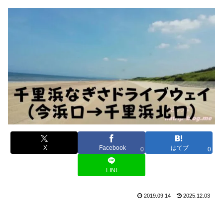
X
Facebook
はてブ
0
0
LINE
2019.09.14
2025.12.03