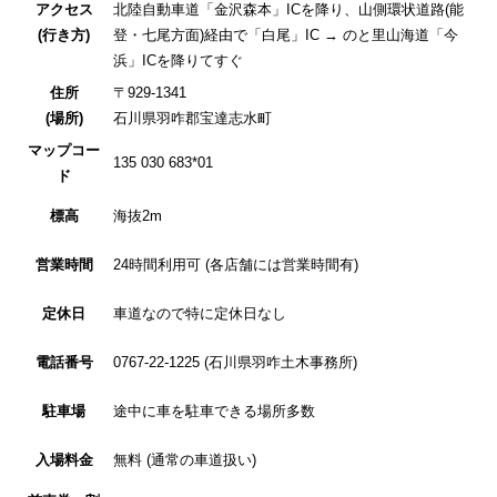
アクセス
北陸自動車道「金沢森本」ICを降り、山側環状道路(能
(行き方)
登・七尾方面)経由で「白尾」IC → のと里山海道「今
浜」ICを降りてすぐ
住所
〒929-1341
(場所)
石川県羽咋郡宝達志水町
マップコー
135 030 683*01
ド
標高
海抜2m
営業時間
24時間利用可 (各店舗には営業時間有)
定休日
車道なので特に定休日なし
電話番号
0767-22-1225 (石川県羽咋土木事務所)
駐車場
途中に車を駐車できる場所多数
入場料金
無料 (通常の車道扱い)