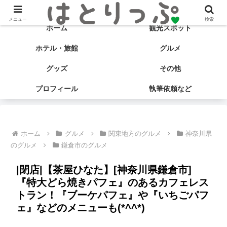
旅する食いしん坊♡ はとサブ子の国内旅行＆グルメブログ
メニュー
検索
ホーム
観光スポット
ホテル・旅館
グルメ
グッズ
その他
プロフィール
執筆依頼など
ホーム
グルメ
関東地方のグルメ
神奈川県
のグルメ
鎌倉市のグルメ
|閉店|【茶屋ひなた】[神奈川県鎌倉市]
『特大どら焼きパフェ』のあるカフェレス
トラン！『ブーケパフェ』や『いちごパフ
ェ』などのメニューも(*^^*)