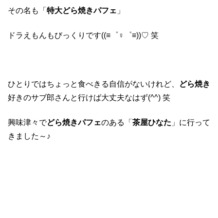
その名も「
特大どら焼きパフェ
」
ドラえもんもびっくりです((≡゜♀゜≡))♡ 笑
ひとりではちょっと食べきる自信がないけれど、
どら焼き
好きのサブ郎さんと行けば大丈夫なはず(^^) 笑
興味津々で
どら焼きパフェ
のある「
茶屋ひなた
」に行って
きました～♪