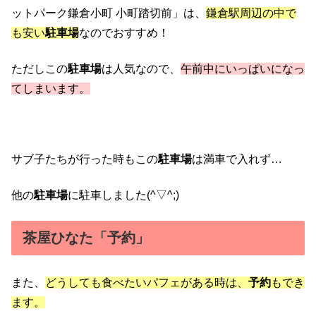
ットパーク鎌倉小町 小町踏切前」は、
鎌倉駅周辺の中で
も安い
駐車場
なのでおすすめ！
ただしこの
駐車場
は人気なので、
午前中にいっぱいになっ
てしまいます。
サブ子たちが行った時もこの
駐車場
は満車で入れず…
他の
駐車場
に駐車しました(^▽^;)
茶屋ひなた「予約」
また、
どうしても食べたいパフェがある時は、
予約
もでき
ます。