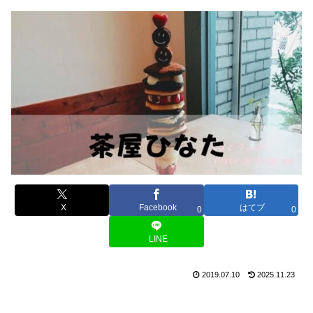
X
Facebook
はてブ
0
0
LINE
2019.07.10
2025.11.23