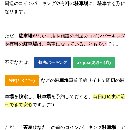
周辺のコインパーキングや有料の
駐車場
に、駐車する形に
なります。
ただ、
駐車場
がないお店や施設の周辺のコインパーキング
や有料の
駐車場
は、満車になっていることも多い
です。
不安な方は、
軒先パーキング
akippa(あきっぱ!)
などの
駐車場
事前予約サイトで周辺の
駐
特P(とくぴー)
車場
を検索し、
駐車場
を予約しておくと、
当日は確実に駐
車できて安心
ですよ(^^)
ただ、「
茶屋ひなた
」の前のコインパーキング
駐車場
「ア