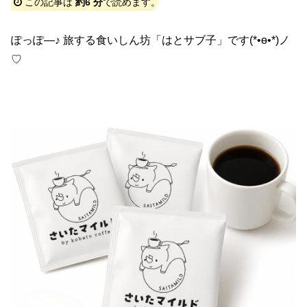
この記事は
約6 分
で読めます。
ぽっぽ―♪ 旅する食いしん坊「はとサブ子」です(*•ө•*)ノ
♡