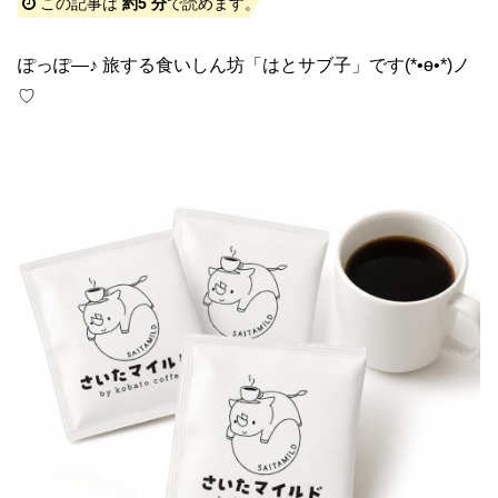
この記事は
約5 分
で読めます。
ぽっぽ―♪ 旅する食いしん坊「はとサブ子」です(*•ө•*)ノ
♡