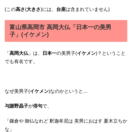
(この
高さ
(
大きさ
)には、
台座
は含まれていません)
富山県高岡市 高岡大仏「日本一の美男
子」(イケメン)
「
高岡大仏
」は、
日本一
の美男子(
イケメン
)？ということ
でも有名です。
なぜ美男子(
イケメン
)なのかというと…
与謝野晶子
が
俳句
で、
「鎌倉や 御仏なれど 釈迦牟尼は 美男におはす 夏木立ちか
な」