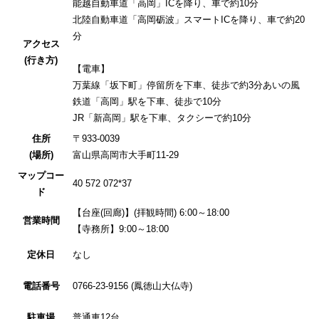
能越自動車道「高岡」ICを降り、車で約10分
北陸自動車道「高岡砺波」スマートICを降り、車で約20
分
アクセス
(行き方)
【電車】
万葉線「坂下町」停留所を下車、徒歩で約3分あいの風
鉄道「高岡」駅を下車、徒歩で10分
JR「新高岡」駅を下車、タクシーで約10分
住所
〒933-0039
(場所)
富山県高岡市大手町11-29
マップコー
40 572 072*37
ド
【台座(回廊)】(拝観時間) 6:00～18:00
営業時間
【寺務所】9:00～18:00
定休日
なし
電話番号
0766-23-9156 (鳳徳山大仏寺)
駐車場
普通車12台