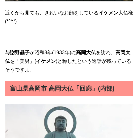
近くから見ても、きれいなお顔をしている
イケメン
大仏様
(*^^*)
与謝野晶子
が昭和8年(1933年)に
高岡大仏
を訪れ、
高岡大
仏
を「美男」(
イケメン
)と称したという逸話が残っている
そうですよ。
富山県高岡市 高岡大仏「回廊」(内部)