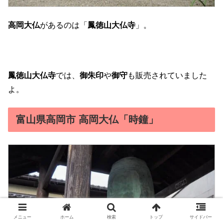
高岡大仏
があるのは「
鳳徳山大仏寺
」。
鳳徳山大仏寺
では、
御朱印
や
御守
も販売されていました
よ。
富山県高岡市 高岡大仏「時鐘」
メニュー
ホーム
検索
トップ
サイドバー