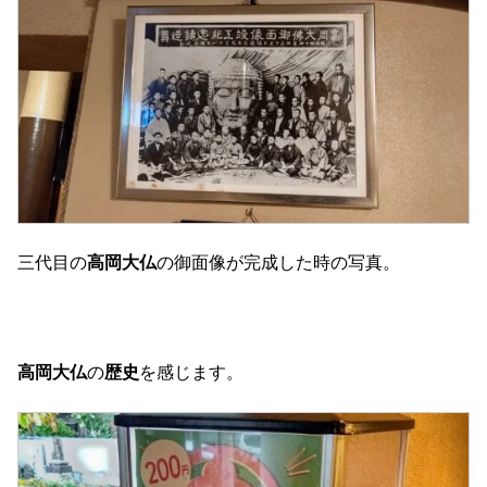
三代目の
高岡大仏
の御面像が完成した時の写真。
高岡大仏
の
歴史
を感じます。