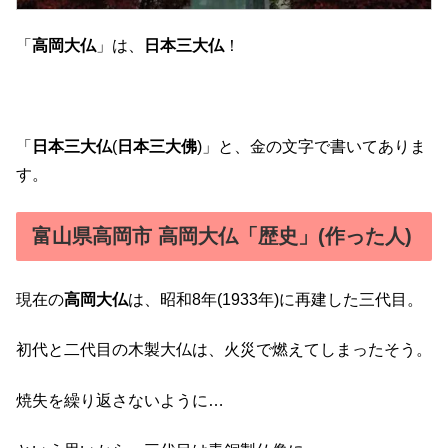
「
高岡大仏
」は、
日本三大仏
！
「
日本三大仏
(
日本三大佛
)」と、金の文字で書いてありま
す。
富山県高岡市 高岡大仏「歴史」(作った人)
現在の
高岡大仏
は、昭和8年(1933年)に再建した三代目。
初代と二代目の木製大仏は、火災で燃えてしまったそう。
焼失を繰り返さないように…