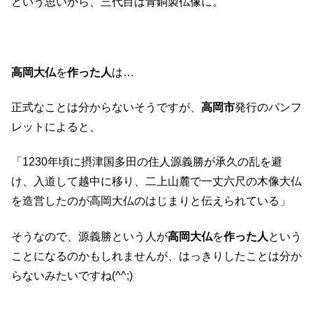
という思いから、三代目は青銅製仏像に。
高岡大仏
を
作った人
は…
正式なことは分からないそうですが、
高岡市
発行のパンフ
レットによると、
「1230年頃に摂津国多田の住人源義勝が承久の乱を避
け、入道して越中に移り、二上山麓で一丈六尺の木像大仏
を造営したのが高岡大仏のはじまりと伝えられている」
そうなので、源義勝という人が
高岡大仏
を
作った人
という
ことになるのかもしれませんが、はっきりしたことは分か
らないみたいですね(^^;)