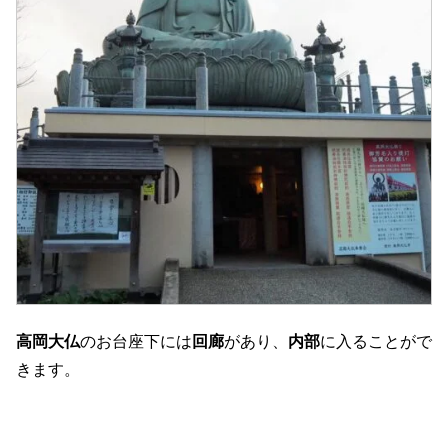
高岡大仏
のお台座下には
回廊
があり、
内部
に入ることがで
きます。