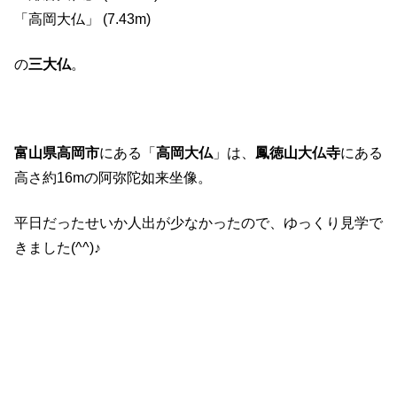
「高岡大仏」 (7.43m)
の
三大仏
。
富山県高岡市
にある「
高岡大仏
」は、
鳳徳山大仏寺
にある
高さ約16mの阿弥陀如来坐像。
平日だったせいか人出が少なかったので、ゆっくり見学で
きました(^^)♪