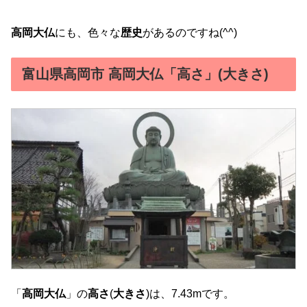
高岡大仏
にも、色々な
歴史
があるのですね(^^)
富山県高岡市 高岡大仏「高さ」(大きさ)
「
高岡大仏
」の
高さ
(
大きさ
)は、7.43mです。