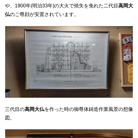
や、1900年(明治33年)の大火で焼失を免れた二代目
高岡大
仏
のご尊顔が安置されています。
三代目の
高岡大仏
を作った時の御尊体鋳造作業風景の想像
図。