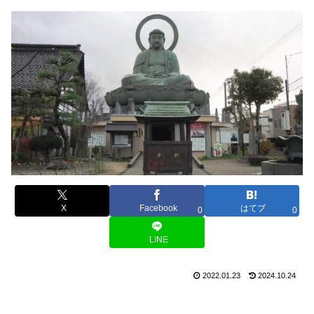
X
Facebook
はてブ
0
0
LINE
2022.01.23
2024.10.24