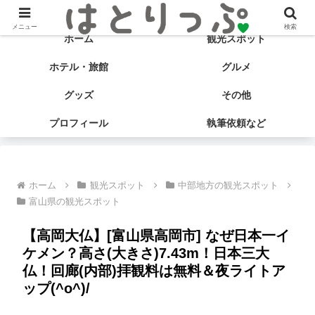
旅する食いしん坊♡ はとサブ子の国内旅行＆グルメブログ
メニュー
検索
ホーム
観光スポット
ホテル・旅館
グルメ
グッズ
その他
プロフィール
執筆依頼など
ホーム
観光スポット
中部地方の観光スポット
富山県の観光スポット
【高岡大仏】[富山県高岡市] なぜ日本一イ
ケメン？高さ(大きさ)7.43m！日本三大
仏！回廊(内部)拝観料は無料＆夜ライトア
ップ(^o^)/