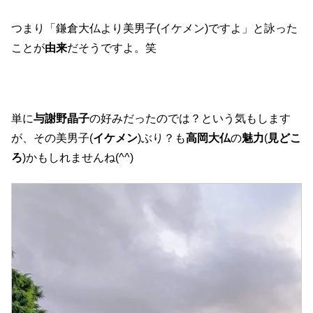
つまり「鎌倉大仏より美男子(イケメン)ですよ」と詠った
ことが
由来
だそうですよ。笑
単に
与謝野晶子
の好みだったのでは？という気もします
が、その美男子(
イケメン
)ぶり？も
高岡大仏
の
魅力
(
見どこ
ろ
)かもしれませんね(^^)