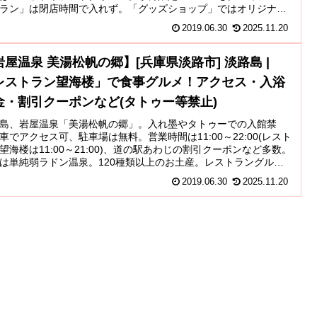
ラン」は閉店時間で入れず。「グッズショップ」ではオリジナル
ズや、紅茶缶、抹茶フィナンシェ、カステラ饅頭北海道メロンな
2019.06.30
2025.11.20
岩屋温泉 美湯松帆の郷】[兵庫県淡路市] 淡路島 |
レストラン望海楼」で食事グルメ！アクセス・入浴
金・割引クーポンなど(タトゥー等禁止)
島、岩屋温泉「美湯松帆の郷」。入れ墨やタトゥーでの入館禁
車でアクセス可、駐車場は無料。営業時間は11:00～22:00(レスト
望海楼は11:00～21:00)、道の駅あわじの割引クーポンなど多数。
は単純弱ラドン温泉。120種類以上のお土産。レストラングルメ
事メニューは「鯛めし丼」「しらす丼」など。
2019.06.30
2025.11.20