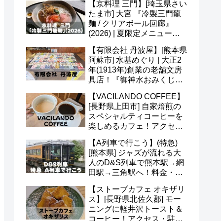
【京料理 三門】[埼玉県さい
たま市] 大宮 『冷製三門龍
麺 / クリアボール回廊』
(2026) | 夏限定メニュー＆
かき氷 あんずも美味(*^^*)
【有限会社 丹波屋】[熊本県
阿蘇市] 水基めぐり | 大正2
年(1913年)創業の老舗文房
具店！『御神水おみくじ』
も人気！営業時間・定休日
【VACILANDO COFFEE】
など(^^)
[長野県上田市] 自家焙煎の
スペシャルティコーヒーを
楽しめるカフェ！アクセ
ス・駐車場・営業時間・メ
【A列車で行こう】(特急)
ニューなど(^v^)
[熊本県] ジャズが流れる大
人のD&S列車で熊本駅→網
田駅→三角駅へ！料金・予
約・名前の由来・デザイナ
【ストーブカフェ オキザリ
ーなど(^^)
ス】[長野県北佐久郡] モー
ニングに軽井沢トースト＆
コーヒー！アクセス・駐車