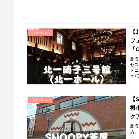
【
小樽市のグルメ
フ
「
北海
セス
メニ
ェ)
ンド
【
小樽市のグルメ
樽
クア
北海
店」
ー」