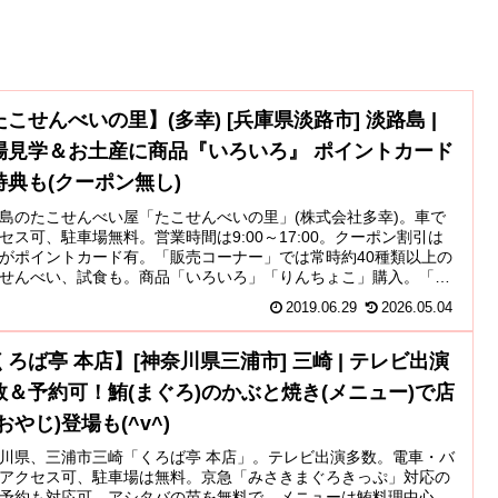
たこせんべいの里】(多幸) [兵庫県淡路市] 淡路島 |
場見学＆お土産に商品『いろいろ』 ポイントカード
特典も(クーポン無し)
島のたこせんべい屋「たこせんべいの里」(株式会社多幸)。車で
セス可、駐車場無料。営業時間は9:00～17:00。クーポン割引は
がポイントカード有。「販売コーナー」では常時約40種類以上の
せんべい、試食も。商品「いろいろ」「りんちょこ」購入。「工
学コーナー」も。「休憩コーナー」ではセルフ無料コーヒー。
2019.06.29
2026.05.04
くろば亭 本店】[神奈川県三浦市] 三崎 | テレビ出演
数＆予約可！鮪(まぐろ)のかぶと焼き(メニュー)で店
おやじ)登場も(^v^)
川県、三浦市三崎「くろば亭 本店」。テレビ出演多数。電車・バ
アクセス可、駐車場は無料。京急「みさきまぐろきっぷ」対応の
予約も対応可。アシタバの苗を無料で。メニューは鮪料理中心。