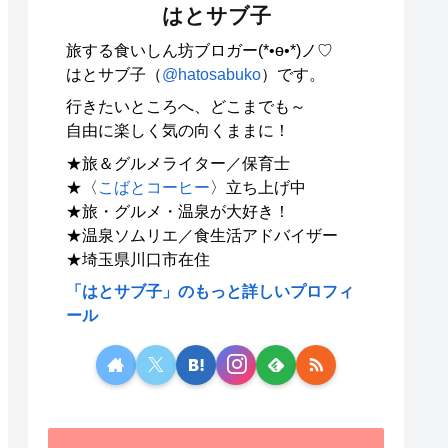
はとサブ子
旅する食いしん坊ブロガー(*•ө•*)ノ♡
はとサブ子（
@hatosabuko
）です。
行きたいところへ、どこまでも～
自由に楽しく気の向くままに！
★旅＆グルメライター／保育士
★〈
こばとコーヒー
〉立ち上げ中
★旅・グルメ・温泉が大好き！
★温泉ソムリエ／食生活アドバイザー
★埼玉県川口市在住
「はとサブ子」のもっと詳しいプロフィ
ール