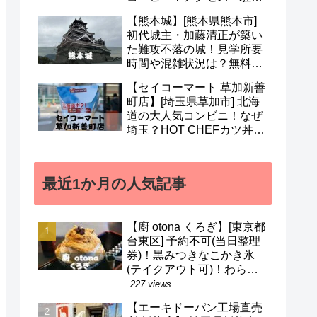
場・営業時間・メニューな
【熊本城】[熊本県熊本市]
ど(^^)
初代城主・加藤清正が築い
た難攻不落の城！見学所要
時間や混雑状況は？無料ガ
イドも！地震被害から復興
【セイコーマート 草加新善
中(^v^)
町店】[埼玉県草加市] 北海
道の大人気コンビニ！なぜ
埼玉？HOT CHEFカツ丼・
山わさびラーメン・ガラナ
など(^o^)/
最近1か月の人気記事
【廚 otona くろぎ】[東京都
台東区] 予約不可(当日整理
券)！黒みつきなこかき氷
(テイクアウト可)！わらび
餅などのメニューも(^^)/
227 views
【エーキドーパン工場直売