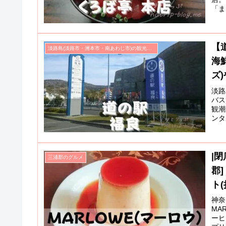
「ま
ー油
【
淡路島(淡路市・洲本市・南あわじ市)の観光スポット
海
ズ
淡路
バス
観潮
ンタ
浄瑠
|
三浦郡のグルメ
郡
ト
神奈
MA
ーヒ