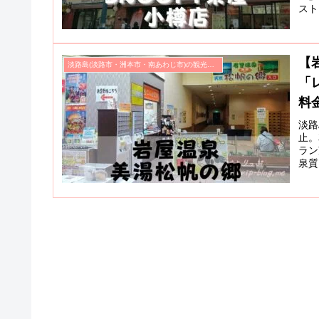
スト
グッ
ど。
【
淡路島(淡路市・洲本市・南あわじ市)の観光スポット
「
料
淡路
止。
ラン
泉質
の食