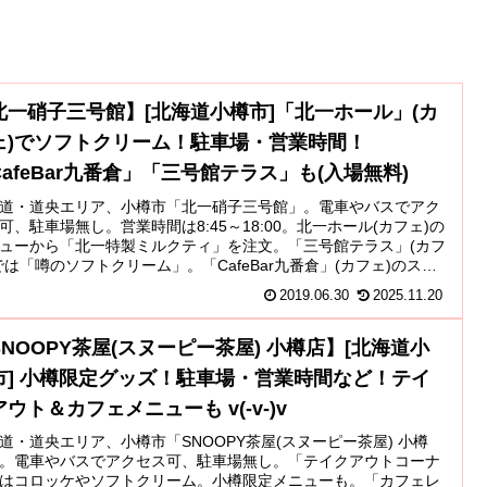
北一硝子三号館】[北海道小樽市]「北一ホール」(カ
ェ)でソフトクリーム！駐車場・営業時間！
CafeBar九番倉」「三号館テラス」も(入場無料)
道・道央エリア、小樽市「北一硝子三号館」。電車やバスでアク
可、駐車場無し。営業時間は8:45～18:00。北一ホール(カフェ)の
ューから「北一特製ミルクティ」を注文。「三号館テラス」(カフ
では「噂のソフトクリーム」。「CafeBar九番倉」(カフェ)のステ
グラスも。「洋のフロア」ではお土産も。
2019.06.30
2025.11.20
SNOOPY茶屋(スヌーピー茶屋) 小樽店】[北海道小
市] 小樽限定グッズ！駐車場・営業時間など！テイ
ウト＆カフェメニューも v(-v-)v
道・道央エリア、小樽市「SNOOPY茶屋(スヌーピー茶屋) 小樽
。電車やバスでアクセス可、駐車場無し。「テイクアウトコーナ
はコロッケやソフトクリーム。小樽限定メニューも。「カフェレ