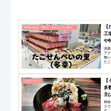
【
淡路島(淡路市・洲本市・南あわじ市)の観光スポット
工
や
淡路
アク
無い
たこ
場見
【
三浦市のグルメ
多
主(
神奈
スで
店。