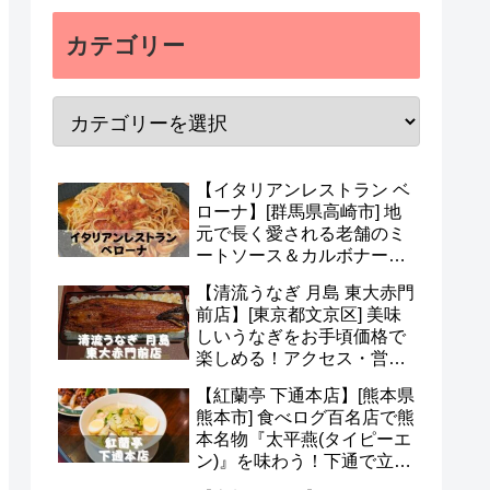
カテゴリー
【イタリアンレストラン ベ
ローナ】[群馬県高崎市] 地
元で長く愛される老舗のミ
ートソース＆カルボナー
ラ！アクセス・駐車場・メ
【清流うなぎ 月島 東大赤門
ニュー・予約など(*^^*)
前店】[東京都文京区] 美味
しいうなぎをお手頃価格で
楽しめる！アクセス・営業
時間・定休日・メニュー・
【紅蘭亭 下通本店】[熊本県
予約など(^^)
熊本市] 食べログ百名店で熊
本名物『太平燕(タイピーエ
ン)』を味わう！下通で立ち
寄りたい老舗中華(^v^)