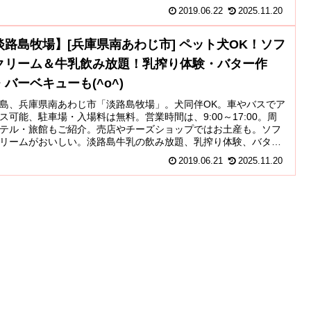
のお店も。都美人酒造の「無限大」「凛美」も。
2019.06.22
2025.11.20
淡路島牧場】[兵庫県南あわじ市] ペット犬OK！ソフ
クリーム＆牛乳飲み放題！乳搾り体験・バター作
・バーベキューも(^o^)
島、兵庫県南あわじ市「淡路島牧場」。犬同伴OK。車やバスでア
ス可能、駐車場・入場料は無料。営業時間は、9:00～17:00。周
テル・旅館もご紹介。売店やチーズショップではお土産も。ソフ
リームがおいしい。淡路島牛乳の飲み放題、乳搾り体験、バター
体験、バーベキューもできる。どろんこ体験で玉ねぎの収穫も。
2019.06.21
2025.11.20