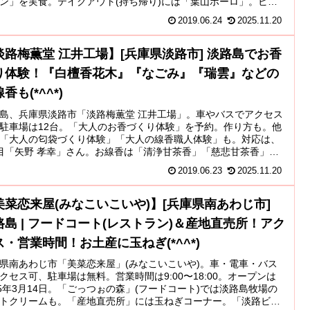
ン」を実食。テイクアウト(持ち帰り)には「葉山ボーロ」。ビー
の返却方法や使い道も。陶器入りやハローキティーのビーカー
2019.06.24
2025.11.20
淡路梅薫堂 江井工場】[兵庫県淡路市] 淡路島でお香
り体験！『白檀香花木』『なごみ』『瑞雲』などの
香も(*^^*)
島、兵庫県淡路市「淡路梅薫堂 江井工場」。車やバスでアクセス
駐車場は12台。「大人のお香づくり体験」を予約。作り方も。他
「大人の匂袋づくり体験」「大人の線香職人体験」も。対応は、
目「矢野 孝幸」さん。お線香は「清浄甘茶香」「慈悲甘茶香」
除け開運あまちゃ香」「白檀香花木」「なごみ」「瑞雲」など。
2019.06.23
2025.11.20
美菜恋来屋(みなこいこいや)】[兵庫県南あわじ市]
路島 | フードコート(レストラン)＆産地直売所！アク
ス・営業時間！お土産に玉ねぎ(*^^*)
県南あわじ市「美菜恋来屋」(みなこいこいや)。車・電車・バス
クセス可、駐車場は無料。営業時間は9:00〜18:00。オープンは
15年3月14日。「ごっつぉの森」(フードコート)では淡路島牧場の
トクリームも。「産地直売所」には玉ねぎコーナー。「淡路ビー