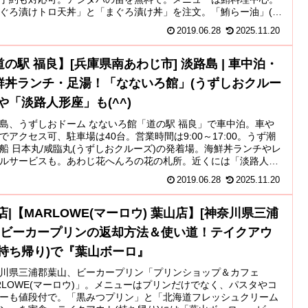
ぐろ漬けトロ天丼」と「まぐろ漬け丼」を注文。「鮪らー油」(ラ
)などのお土産も。山田芳央 氏(店主)のほら貝も聞けるかも。
2019.06.28
2025.11.20
道の駅 福良】[兵庫県南あわじ市] 淡路島 | 車中泊・
鮮丼ランチ・足湯！「なないろ館」(うずしおクルー
)や「淡路人形座」も(^^)
島、うずしおドーム なないろ館「道の駅 福良」で車中泊。車や
でアクセス可、駐車場は40台。営業時間は9:00～17:00。うず潮
船 日本丸/咸臨丸(うずしおクルーズ)の発着場。海鮮丼ランチやレ
ルサービスも。あわじ花へんろの花の札所。近くには「淡路人形
璃資料館」(淡路人形座)や「うずのゆ」(足湯)も。
2019.06.28
2025.11.20
閉店|【MARLOWE(マーロウ) 葉山店】[神奈川県三浦
] ビーカープリンの返却方法＆使い道！テイクアウ
(持ち帰り)で『葉山ボーロ』
川県三浦郡葉山、ビーカープリン「プリンショップ＆カフェ
RLOWE(マーロウ)」。メニューはプリンだけでなく、パスタやコ
ーも値段付で。「黒みつプリン」と「北海道フレッシュクリーム