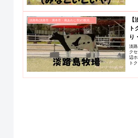
フ」
【
淡路島(淡路市・洲本市・南あわじ市)の観光スポット
ト
り
淡路
クセ
辺ホ
トク
作り