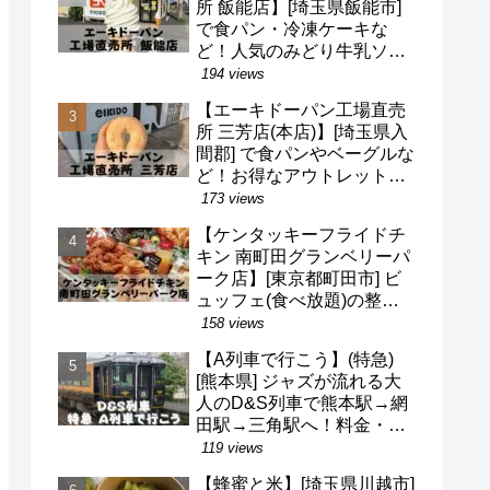
所 飯能店】[埼玉県飯能市]
で食パン・冷凍ケーキな
ど！人気のみどり牛乳ソフ
トクリームも！駐車場・営
194 views
業時間・定休日など(^o^)
【エーキドーパン工場直売
所 三芳店(本店)】[埼玉県入
間郡] で食パンやベーグルな
ど！お得なアウトレット品
も！駐車場・営業時間・定
173 views
休日など(^o^)
【ケンタッキーフライドチ
キン 南町田グランベリーパ
ーク店】[東京都町田市] ビ
ュッフェ(食べ放題)の整理
券・混雑状況・待ち時間な
158 views
ど(^v^)/
【A列車で行こう】(特急)
[熊本県] ジャズが流れる大
人のD&S列車で熊本駅→網
田駅→三角駅へ！料金・予
約・名前の由来・デザイナ
119 views
ーなど(^^)
【蜂蜜と米】[埼玉県川越市]