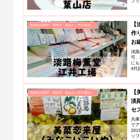
プリ
カー
も。
【
淡路島(淡路市・洲本市・南あわじ市)の観光スポット
作
お線
淡路
可、
にも
4代
「厄
【
淡路島(淡路市・洲本市・南あわじ市)の観光スポット
淡
セ
兵庫
でア
20
ソフ