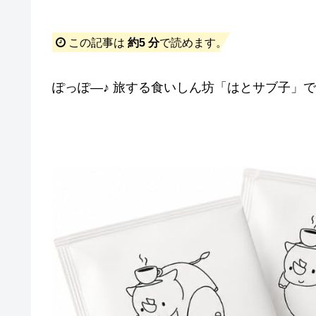
この記事は
約5 分
で読めます。
ぽっぽ―♪ 旅する食いしん坊「はとサブ子」です(*