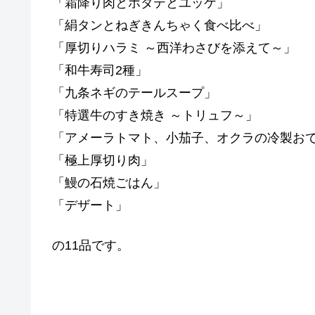
「霜降り肉とホタテとユッケ」
「絹タンとねぎきんちゃく食べ比べ」
「厚切りハラミ ～西洋わさびを添えて～」
「和牛寿司2種」
「九条ネギのテールスープ」
「特選牛のすき焼き ～トリュフ～」
「アメーラトマト、小茄子、オクラの冷製お
「極上厚切り肉」
「鰻の石焼ごはん」
「デザート」
の11品です。