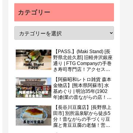
カテゴリー
【PASS.】(Maki Stand) [長
野県北佐久郡] 旧軽井沢銀座
通り | FTG Companyの手巻
き寿司専門店！アクセス・
営業時間・メニュー・予約
【阿蘇昭和レトロ雑貨 森本
など(^v^)
金物店】[熊本県阿蘇市] 水
基めぐり | 明治35年(1902
年)創業の昔ながらの店！ア
クセス・営業時間・定休日
【長谷川豆腐店】[長野県上
など(^^)
田市] 別所温泉駅から徒歩5
分！昔ながらの手づくり豆
腐と青豆豆腐の老舗！営業
時間・定休日・メニューな