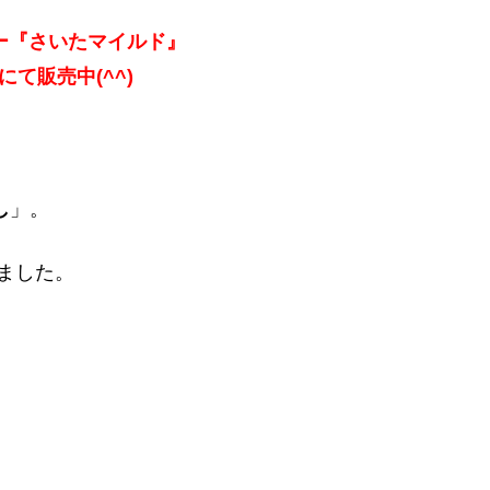
ー『さいたマイルド』
nにて販売中(^^)
し
」。
ました。