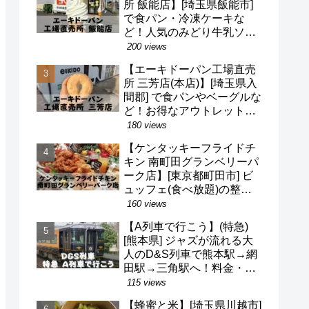
所 飯能店】[埼玉県飯能市]
で食パン・冷凍ケーキな
ど！人気のみどり牛乳ソフ
トクリームも！駐車場・営
200 views
業時間・定休日など(^o^)
【エーキドーパン工場直売
所 三芳店(本店)】[埼玉県入
間郡] で食パンやベーグルな
ど！お得なアウトレット品
も！駐車場・営業時間・定
180 views
休日など(^o^)
【ケンタッキーフライドチ
キン 南町田グランベリーパ
ーク店】[東京都町田市] ビ
ュッフェ(食べ放題)の整理
券・混雑状況・待ち時間な
160 views
ど(^v^)/
【A列車で行こう】(特急)
[熊本県] ジャズが流れる大
人のD&S列車で熊本駅→網
田駅→三角駅へ！料金・予
約・名前の由来・デザイナ
115 views
ーなど(^^)
【蜂蜜と米】[埼玉県川越市]