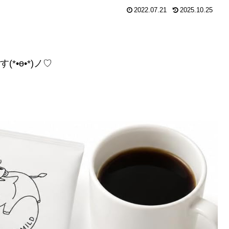
2022.07.21
2025.10.25
•ө•*)ノ♡