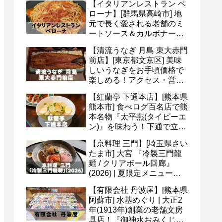
【イタリアンレストラン ベ
ど(^o^)
ローナ】[群馬県高崎市] 地
元で長く愛される老舗のミ
ートソース＆カルボナー
ラ！アクセス・駐車場・メ
【清流うなぎ 月島 東大赤門
ニュー・予約など(*^^*)
前店】[東京都文京区] 美味
しいうなぎをお手頃価格で
楽しめる！アクセス・営業
時間・定休日・メニュー・
【紅蘭亭 下通本店】[熊本県
予約など(^^)
熊本市] 食べログ百名店で熊
本名物『太平燕(タイピーエ
ン)』を味わう！下通で立ち
寄りたい老舗中華(^v^)
【京料理 三門】[埼玉県さい
たま市] 大宮 『冷製三門龍
麺 / クリアボール回廊』
(2026) | 夏限定メニュー＆
かき氷 あんずも美味(*^^*)
【有限会社 丹波屋】[熊本県
阿蘇市] 水基めぐり | 大正2
年(1913年)創業の老舗文房
具店！『御神水おみくじ』