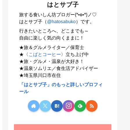
はとサブ子
旅する食いしん坊ブロガー(*•ө•*)ノ♡
はとサブ子（
@hatosabuko
）です。
行きたいところへ、どこまでも～
自由に楽しく気の向くままに！
★旅＆グルメライター／保育士
★〈
こばとコーヒー
〉立ち上げ中
★旅・グルメ・温泉が大好き！
★温泉ソムリエ／食生活アドバイザー
★埼玉県川口市在住
「はとサブ子」のもっと詳しいプロフィ
ール