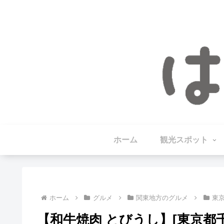
ホーム
観光スポット
ホーム
グルメ
関東地方のグルメ
東
【和牛焼肉 とびうし】[東京都千