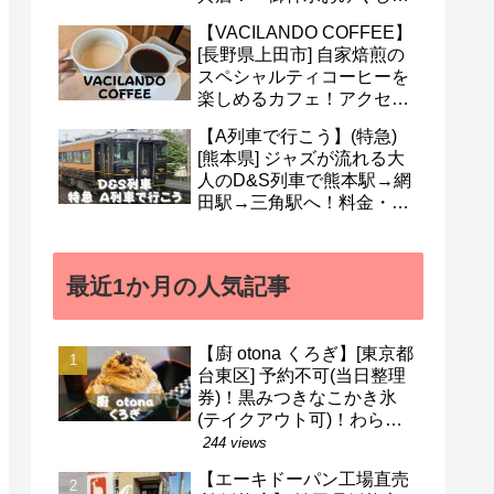
も人気！営業時間・定休日
【VACILANDO COFFEE】
など(^^)
[長野県上田市] 自家焙煎の
スペシャルティコーヒーを
楽しめるカフェ！アクセ
ス・駐車場・営業時間・メ
【A列車で行こう】(特急)
ニューなど(^v^)
[熊本県] ジャズが流れる大
人のD&S列車で熊本駅→網
田駅→三角駅へ！料金・予
約・名前の由来・デザイナ
ーなど(^^)
最近1か月の人気記事
【廚 otona くろぎ】[東京都
台東区] 予約不可(当日整理
券)！黒みつきなこかき氷
(テイクアウト可)！わらび
餅などのメニューも(^^)/
244 views
【エーキドーパン工場直売