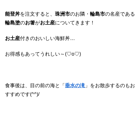
能登丼
を注文すると、
珠洲市
のお隣・
輪島市
の名産である
輪島塗
の
お箸
が
お土産
についてきます！
お土産
付きのおいしい海鮮丼…
お得感もあってうれしい～(♡o♡)
食事後は、目の前の海と「
垂水の滝
」をお散歩するのもお
すすめです(^^)/