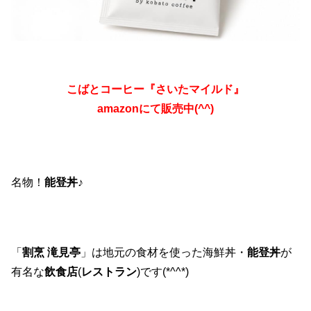
こばとコーヒー『さいたマイルド』
amazonにて販売中(^^)
名物！
能登丼
♪
「
割烹 滝見亭
」は地元の食材を使った海鮮丼・
能登丼
が
有名な
飲食店
(
レストラン
)です(*^^*)