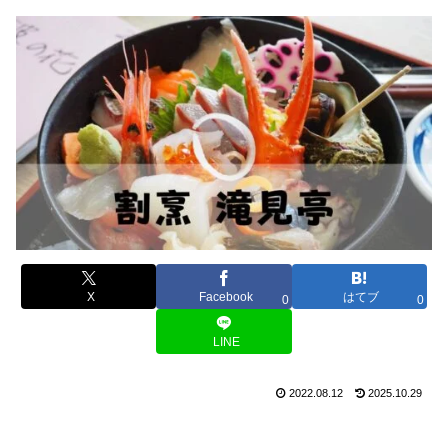
X
Facebook
はてブ
0
0
LINE
2022.08.12
2025.10.29