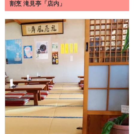
割烹 滝見亭「店内」