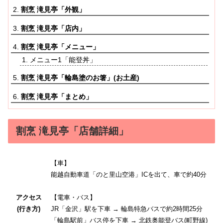
割烹 滝見亭「外観」
割烹 滝見亭「店内」
割烹 滝見亭「メニュー」
メニュー1「能登丼」
割烹 滝見亭「輪島塗のお箸」(お土産)
割烹 滝見亭「まとめ」
割烹 滝見亭「店舗詳細」
【車】
能越自動車道「のと里山空港」ICを出て、車で約40分
アクセス
【電車・バス】
(行き方)
JR「金沢」駅を下車 → 輪島特急バスで約2時間25分
「輪島駅前」バス停を下車 → 北鉄奥能登バス(町野線)