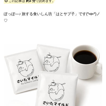
この記事は
約3 分
で読めます。
ぽっぽ―♪ 旅する食いしん坊「はとサブ子」です(*•ө•*)ノ
♡