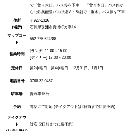
で「曽々木口」バス停を下車 → 「曽々木口」バス停か
ら北鉄奥能登バス(大谷A・B線)で「垂水」バス停を下車
住所
〒927-1326
(場所)
石川県珠洲市真浦町カ字14
マップコー
552 775 624*88
ド
[ランチ] 11:00～15:00
営業時間
[ディナー] 17:00～20:00
定休日
第2水曜日、第4水曜日、12月31日、1月1日
電話番号
0768-32-0437
駐車場
普通車15台
予約
電話にて対応 (テイクアウトは2日前までに要予約)
テイクアウ
ト
対応 (2日前までに要予約)
(お持ち帰り)