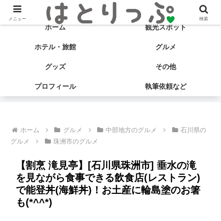
旅する食いしん坊♡ はとサブ子の国内旅行＆グルメブログ
メニュー
検索
ホーム
観光スポット
ホテル・旅館
グルメ
グッズ
その他
プロフィール
執筆依頼など
ホーム
グルメ
中部地方のグルメ
石川県の
グルメ
珠洲市のグルメ
【割烹 滝見亭】[石川県珠洲市] 垂水の滝
を見ながら食事できる飲食店(レストラン)
で能登丼(海鮮丼)！お土産に輪島塗のお箸
も(*^^*)