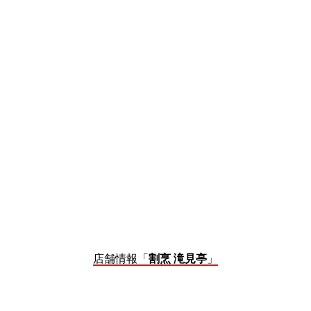
店舗情報「
割烹 滝見亭
」