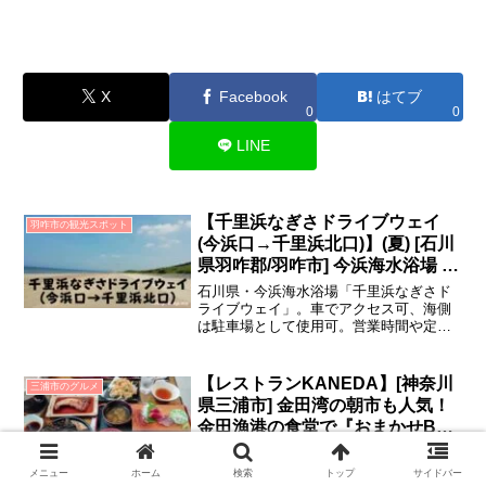
X
Facebook
はてブ
0
0
LINE
【千里浜なぎさドライブウェイ
羽咋市の観光スポット
(今浜口→千里浜北口)】(夏) [石川
県羽咋郡/羽咋市] 今浜海水浴場 |
雨の日OK(通行止め有)！ライブカ
石川県・今浜海水浴場「千里浜なぎさド
メラも(^^)
ライブウェイ」。車でアクセス可、海側
は駐車場として使用可。営業時間や定休
日は無いが、雨の日など天気予報次第で
は通行止めになる時も。ライブカメラ
有。海の家や貝焼き屋さんも。海水浴シ
【レストランKANEDA】[神奈川
三浦市のグルメ
ーズンの夏のみ、海岸にはロープが張ら
県三浦市] 金田湾の朝市も人気！
れる。今浜口→千里浜北口までつなが
金田漁港の食堂で『おまかせB定
る。「道の駅 のと千里浜」のタイヤシャ
食』(わかめしゃぶしゃぶ)
ワー(洗車)。
神奈川県三浦市「レストラン
KANEDA」。車・電車・バスでアクセス
メニュー
ホーム
検索
トップ
サイドバー