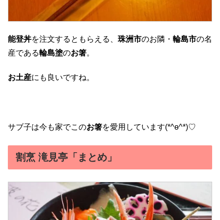
能登丼
を注文するともらえる、
珠洲市
のお隣・
輪島市
の名
産である
輪島塗
の
お箸
。
お土産
にも良いですね。
サブ子は今も家でこの
お箸
を愛用しています(*^ө^*)♡
割烹 滝見亭「まとめ」