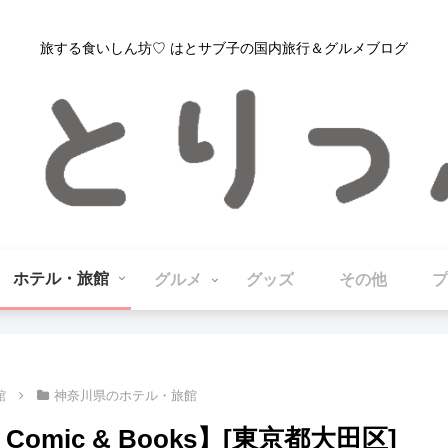
旅する食いしん坊♡ はとサブ子の国内旅行＆グルメブログ
ホテル・旅館
グルメ
グッズ
その他
プ
館
神奈川県のホテル・旅館
mic & Books】[東京都大田区]