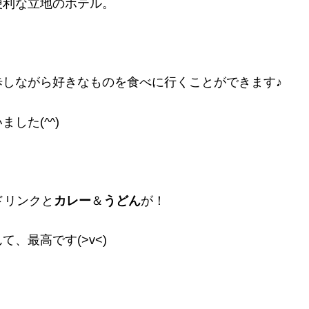
便利な立地のホテル。
しながら好きなものを食べに行くことができます♪
した(^^)
ドリンクと
カレー
＆
うどん
が！
、最高です(>v<)