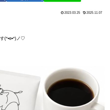
2023.03.25
2025.11.07
•ө•*)ノ♡