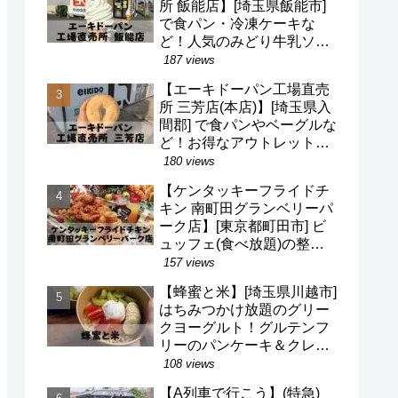
所 飯能店】[埼玉県飯能市]
で食パン・冷凍ケーキな
ど！人気のみどり牛乳ソフ
トクリームも！駐車場・営
187 views
業時間・定休日など(^o^)
【エーキドーパン工場直売
所 三芳店(本店)】[埼玉県入
間郡] で食パンやベーグルな
ど！お得なアウトレット品
も！駐車場・営業時間・定
180 views
休日など(^o^)
【ケンタッキーフライドチ
キン 南町田グランベリーパ
ーク店】[東京都町田市] ビ
ュッフェ(食べ放題)の整理
券・混雑状況・待ち時間な
157 views
ど(^v^)/
【蜂蜜と米】[埼玉県川越市]
はちみつかけ放題のグリー
クヨーグルト！グルテンフ
リーのパンケーキ＆クレー
プも！営業時間・定休日・
108 views
メニューなど(^^)/
【A列車で行こう】(特急)