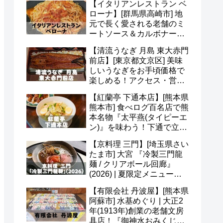
【イタリアンレストラン ベ
ど(^o^)
ローナ】[群馬県高崎市] 地
元で長く愛される老舗のミ
ートソース＆カルボナー
ラ！アクセス・駐車場・メ
【清流うなぎ 月島 東大赤門
ニュー・予約など(*^^*)
前店】[東京都文京区] 美味
しいうなぎをお手頃価格で
楽しめる！アクセス・営業
時間・定休日・メニュー・
【紅蘭亭 下通本店】[熊本県
予約など(^^)
熊本市] 食べログ百名店で熊
本名物『太平燕(タイピーエ
ン)』を味わう！下通で立ち
寄りたい老舗中華(^v^)
【京料理 三門】[埼玉県さい
たま市] 大宮 『冷製三門龍
麺 / クリアボール回廊』
(2026) | 夏限定メニュー＆
かき氷 あんずも美味(*^^*)
【有限会社 丹波屋】[熊本県
阿蘇市] 水基めぐり | 大正2
年(1913年)創業の老舗文房
具店！『御神水おみくじ』