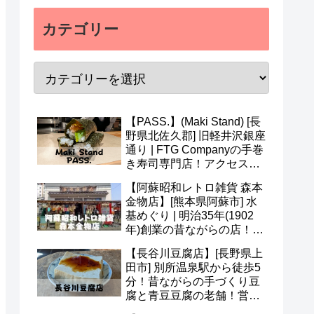
カテゴリー
【PASS.】(Maki Stand) [長
野県北佐久郡] 旧軽井沢銀座
通り | FTG Companyの手巻
き寿司専門店！アクセス・
営業時間・メニュー・予約
【阿蘇昭和レトロ雑貨 森本
など(^v^)
金物店】[熊本県阿蘇市] 水
基めぐり | 明治35年(1902
年)創業の昔ながらの店！ア
クセス・営業時間・定休日
【長谷川豆腐店】[長野県上
など(^^)
田市] 別所温泉駅から徒歩5
分！昔ながらの手づくり豆
腐と青豆豆腐の老舗！営業
時間・定休日・メニューな