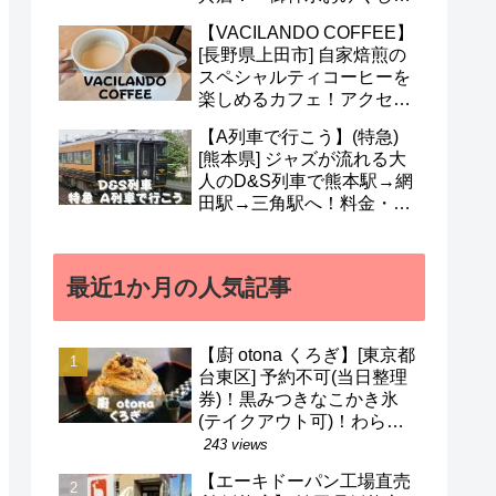
も人気！営業時間・定休日
【VACILANDO COFFEE】
など(^^)
[長野県上田市] 自家焙煎の
スペシャルティコーヒーを
楽しめるカフェ！アクセ
ス・駐車場・営業時間・メ
【A列車で行こう】(特急)
ニューなど(^v^)
[熊本県] ジャズが流れる大
人のD&S列車で熊本駅→網
田駅→三角駅へ！料金・予
約・名前の由来・デザイナ
ーなど(^^)
最近1か月の人気記事
【廚 otona くろぎ】[東京都
台東区] 予約不可(当日整理
券)！黒みつきなこかき氷
(テイクアウト可)！わらび
餅などのメニューも(^^)/
243 views
【エーキドーパン工場直売