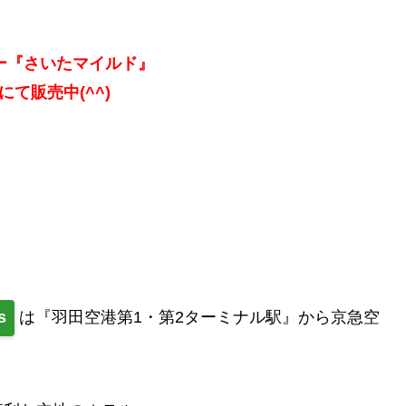
ー『さいたマイルド』
nにて販売中(^^)
s
は『羽田空港第1・第2ターミナル駅』から京急空