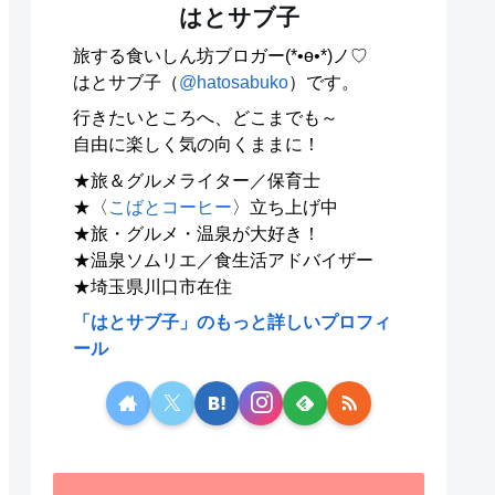
はとサブ子
旅する食いしん坊ブロガー(*•ө•*)ノ♡
はとサブ子（
@hatosabuko
）です。
行きたいところへ、どこまでも～
自由に楽しく気の向くままに！
★旅＆グルメライター／保育士
★〈
こばとコーヒー
〉立ち上げ中
★旅・グルメ・温泉が大好き！
★温泉ソムリエ／食生活アドバイザー
★埼玉県川口市在住
「はとサブ子」のもっと詳しいプロフィ
ール