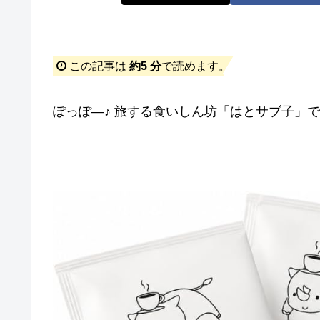
この記事は
約5 分
で読めます。
ぽっぽ―♪ 旅する食いしん坊「はとサブ子」です(*