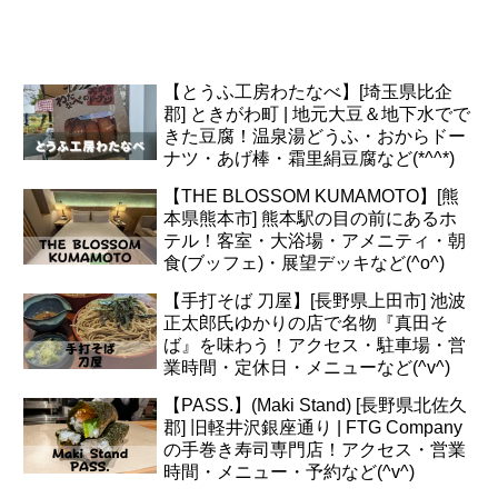
【とうふ工房わたなべ】[埼玉県比企
郡] ときがわ町 | 地元大豆＆地下水でで
きた豆腐！温泉湯どうふ・おからドー
ナツ・あげ棒・霜里絹豆腐など(*^^*)
【THE BLOSSOM KUMAMOTO】[熊
本県熊本市] 熊本駅の目の前にあるホ
テル！客室・大浴場・アメニティ・朝
食(ブッフェ)・展望デッキなど(^o^)
【手打そば 刀屋】[長野県上田市] 池波
正太郎氏ゆかりの店で名物『真田そ
ば』を味わう！アクセス・駐車場・営
業時間・定休日・メニューなど(^v^)
【PASS.】(Maki Stand) [長野県北佐久
郡] 旧軽井沢銀座通り | FTG Company
の手巻き寿司専門店！アクセス・営業
時間・メニュー・予約など(^v^)