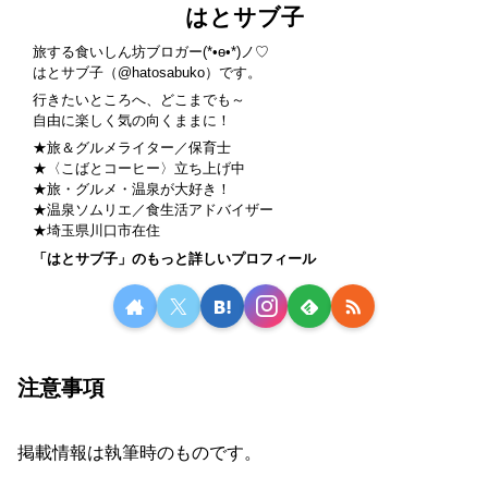
はとサブ子
旅する食いしん坊ブロガー(*•ө•*)ノ♡
はとサブ子（
@hatosabuko
）です。
行きたいところへ、どこまでも～
自由に楽しく気の向くままに！
★旅＆グルメライター／保育士
★〈
こばとコーヒー
〉立ち上げ中
★旅・グルメ・温泉が大好き！
★温泉ソムリエ／食生活アドバイザー
★埼玉県川口市在住
「はとサブ子」のもっと詳しいプロフィール
注意事項
掲載情報は執筆時のものです。