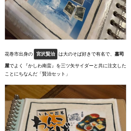
花巻市出身の
宮沢賢治
は大のそば好きで有名で、
嘉司
屋
でよく『かしわ南蛮』を三ツ矢サイダーと共に注文した
ことにちなんだ「賢治セット」