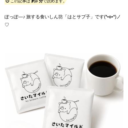
この記事は
約3 分
で読めます。
ぽっぽ―♪ 旅する食いしん坊「はとサブ子」です(*•ө•*)ノ
♡