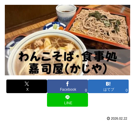
X
Facebook
はてブ
0
0
LINE
2026.02.22