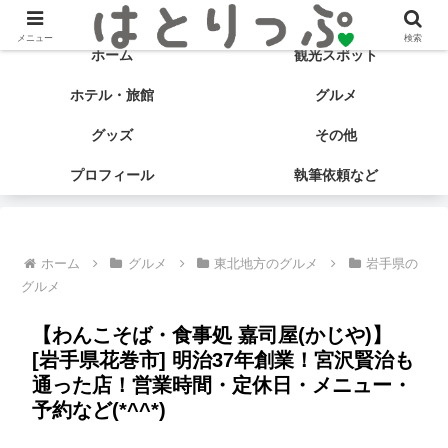
旅する食いしん坊♡ はとサブ子の国内旅行＆グルメブログ
メニュー
検索
ホーム
観光スポット
ホテル・旅館
グルメ
グッズ
その他
プロフィール
執筆依頼など
ホーム
グルメ
東北地方のグルメ
岩手県の
グルメ
【わんこそば・食事処 嘉司屋(かじや)】
[岩手県花巻市] 明治37年創業！宮沢賢治も
通った店！営業時間・定休日・メニュー・
予約など(*^^*)