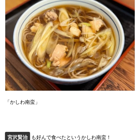
「かしわ南蛮」
宮沢賢治
も好んで食べたというかしわ南蛮！