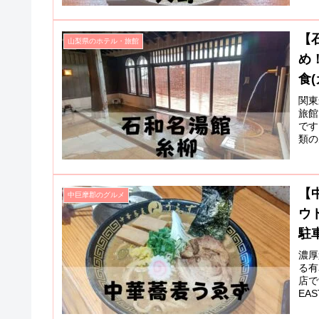
【
山梨県のホテル・旅館
め
食(
関東
旅館
です
類の
【
中巨摩郡のグルメ
ウ
駐車
濃厚
る有
店で
EA