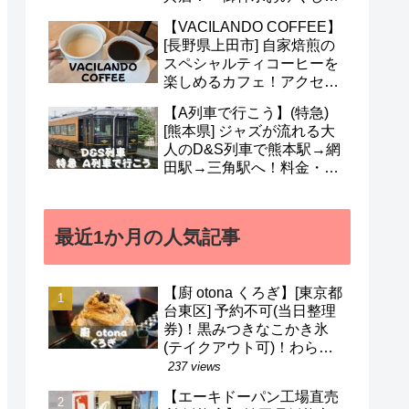
も人気！営業時間・定休日
【VACILANDO COFFEE】
など(^^)
[長野県上田市] 自家焙煎の
スペシャルティコーヒーを
楽しめるカフェ！アクセ
ス・駐車場・営業時間・メ
【A列車で行こう】(特急)
ニューなど(^v^)
[熊本県] ジャズが流れる大
人のD&S列車で熊本駅→網
田駅→三角駅へ！料金・予
約・名前の由来・デザイナ
ーなど(^^)
最近1か月の人気記事
【廚 otona くろぎ】[東京都
台東区] 予約不可(当日整理
券)！黒みつきなこかき氷
(テイクアウト可)！わらび
餅などのメニューも(^^)/
237 views
【エーキドーパン工場直売