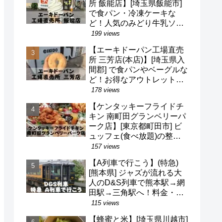
所 飯能店】[埼玉県飯能市]
で食パン・冷凍ケーキな
ど！人気のみどり牛乳ソフ
トクリームも！駐車場・営
199 views
業時間・定休日など(^o^)
【エーキドーパン工場直売
所 三芳店(本店)】[埼玉県入
間郡] で食パンやベーグルな
ど！お得なアウトレット品
も！駐車場・営業時間・定
178 views
休日など(^o^)
【ケンタッキーフライドチ
キン 南町田グランベリーパ
ーク店】[東京都町田市] ビ
ュッフェ(食べ放題)の整理
券・混雑状況・待ち時間な
157 views
ど(^v^)/
【A列車で行こう】(特急)
[熊本県] ジャズが流れる大
人のD&S列車で熊本駅→網
田駅→三角駅へ！料金・予
約・名前の由来・デザイナ
115 views
ーなど(^^)
【蜂蜜と米】[埼玉県川越市]