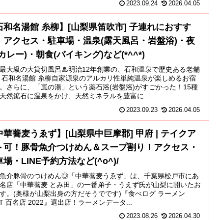
2023.09.24
2026.04.05
石和名湯館 糸柳】[山梨県笛吹市] 子連れにおすす
！アクセス・駐車場・温泉(露天風呂・岩盤浴)・夜
カレー)・朝食(バイキング)など(*^^*)
最大級の大貸切風呂♨明治12年創業の、石和温泉で歴史ある老舗
 石和名湯館 糸柳自家源泉のアルカリ性単純温泉が楽しめるお宿
。さらに、「嵐の湯」という薬石浴(岩盤浴)がすごかった！15種
天然鉱石に温泉をかけ、天然ミネラルを豊富に...
2023.09.23
2026.04.05
中華蕎麦うゑず】[山梨県中巨摩郡] 甲府 | テイクア
ト可！豚骨魚介つけめん＆スープ割り！アクセス・
場・LINE予約方法など(^o^)/
魚介豚骨のつけめん◎「中華蕎麦うゑず」は、千葉県松戸市にあ
名店「中華蕎麦 とみ田」の一番弟子・うえず氏が山梨に開いたお
す。(奥様が山梨出身の方だそうでです)『食べログ ラーメン
ST 百名店 2022』選出店！ラーメンデータ...
2023.08.26
2026.04.30