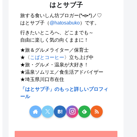
はとサブ子
旅する食いしん坊ブロガー(*•ө•*)ノ♡
はとサブ子（
@hatosabuko
）です。
行きたいところへ、どこまでも～
自由に楽しく気の向くままに！
★旅＆グルメライター／保育士
★〈
こばとコーヒー
〉立ち上げ中
★旅・グルメ・温泉が大好き！
★温泉ソムリエ／食生活アドバイザー
★埼玉県川口市在住
「はとサブ子」のもっと詳しいプロフィ
ール