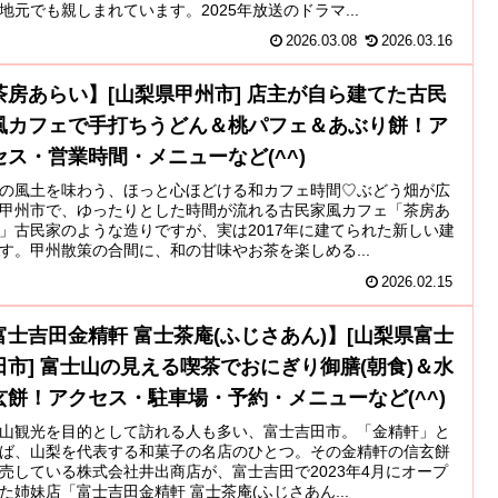
地元でも親しまれています。2025年放送のドラマ...
2026.03.08
2026.03.16
茶房あらい】[山梨県甲州市] 店主が自ら建てた古民
風カフェで手打ちうどん＆桃パフェ＆あぶり餅！ア
セス・営業時間・メニューなど(^^)
の風土を味わう、ほっと心ほどける和カフェ時間♡ぶどう畑が広
甲州市で、ゆったりとした時間が流れる古民家風カフェ「茶房あ
」古民家のような造りですが、実は2017年に建てられた新しい建
す。甲州散策の合間に、和の甘味やお茶を楽しめる...
2026.02.15
富士吉田金精軒 富士茶庵(ふじさあん)】[山梨県富士
田市] 富士山の見える喫茶でおにぎり御膳(朝食)＆水
玄餅！アクセス・駐車場・予約・メニューなど(^^)
山観光を目的として訪れる人も多い、富士吉田市。「金精軒」と
ば、山梨を代表する和菓子の名店のひとつ。その金精軒の信玄餅
売している株式会社井出商店が、富士吉田で2023年4月にオープ
た姉妹店「富士吉田金精軒 富士茶庵(ふじさあん...