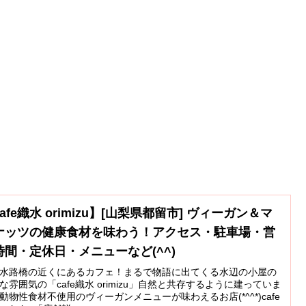
afe織水 orimizu】[山梨県都留市] ヴィーガン＆マ
ナッツの健康食材を味わう！アクセス・駐車場・営
時間・定休日・メニューなど(^^)
水路橋の近くにあるカフェ！まるで物語に出てくる水辺の小屋の
な雰囲気の「cafe織水 orimizu」自然と共存するように建っていま
動物性食材不使用のヴィーガンメニューが味わえるお店(*^^*)cafe