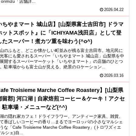
orimizu「店舗詳...
2026.04.22
いちやまマート 城山店】[山梨県富士吉田市] ドラマ
ホットスポット』に「ICHIYAMA浅田店」として登
したスーパー！煮カツ重を味わう(^o^)
山のふもと、どこか懐かしい町並みが残る富士吉田市。地元民に
光客にも愛されるスーパー「いちやまマート 城山店」山梨県を中
展開するスーパーマーケット「いちやまマート」の店舗のひとつ
。駐車場からも富士山が見える、絶景のロケーション...
2026.03.16
afe Troisieme Marche Coffee Roastery】[山梨県
都留郡] 河口湖 | 自家焙煎コーヒー＆ケーキ！アクセ
・駐車場・メニューなど(^^)
湖の隠れ家カフェ！ドライフラワー、アンティーク家具、雑貨、
て香ばしいコーヒーの香り…まるでヨーロッパの小さなマルシェ
な「Cafe Troisieme Marche Coffee Roastery」(トロワズィエ
マルシェ)自...