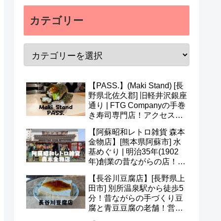
カテゴリー
【PASS.】(Maki Stand) [長
野県北佐久郡] 旧軽井沢銀座
通り | FTG Companyの手巻
き寿司専門店！アクセス・
営業時間・メニュー・予約
【阿蘇昭和レトロ雑貨 森本
など(^v^)
金物店】[熊本県阿蘇市] 水
基めぐり | 明治35年(1902
年)創業の昔ながらの店！ア
クセス・営業時間・定休日
【長谷川豆腐店】[長野県上
など(^^)
田市] 別所温泉駅から徒歩5
分！昔ながらの手づくり豆
腐と青豆豆腐の老舗！営業
時間・定休日・メニューな