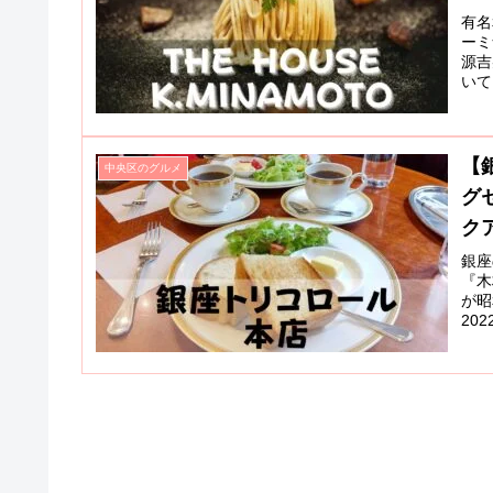
有名
ーミ
源吉
いて
【
中央区のグルメ
グ
ク
銀座
『木
が昭
20