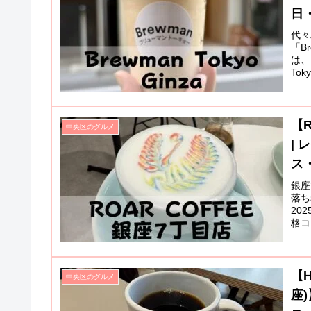
日・
代々
「B
は、
Toky
【R
中央区のグルメ
|
ス
銀座
落ち
20
格コ
【H
中央区のグルメ
座