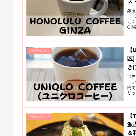
ス
銀座
「H
近く
GI
【U
中央区のグルメ
区
き(
世界
「U
円で
リッ
【T
中央区のグルメ
源
＆和