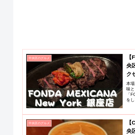
【F
中央区のグルメ
央
ク
本場
味と
「F
をし
【C
中央区のグルメ
央