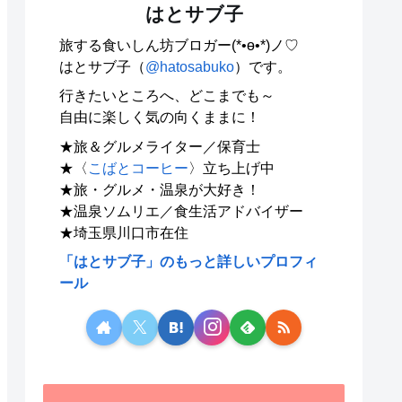
はとサブ子
旅する食いしん坊ブロガー(*•ө•*)ノ♡
はとサブ子（
@hatosabuko
）です。
行きたいところへ、どこまでも～
自由に楽しく気の向くままに！
★旅＆グルメライター／保育士
★〈
こばとコーヒー
〉立ち上げ中
★旅・グルメ・温泉が大好き！
★温泉ソムリエ／食生活アドバイザー
★埼玉県川口市在住
「はとサブ子」のもっと詳しいプロフィ
ール