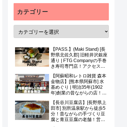
カテゴリー
【PASS.】(Maki Stand) [長
野県北佐久郡] 旧軽井沢銀座
通り | FTG Companyの手巻
き寿司専門店！アクセス・
営業時間・メニュー・予約
【阿蘇昭和レトロ雑貨 森本
など(^v^)
金物店】[熊本県阿蘇市] 水
基めぐり | 明治35年(1902
年)創業の昔ながらの店！ア
クセス・営業時間・定休日
【長谷川豆腐店】[長野県上
など(^^)
田市] 別所温泉駅から徒歩5
分！昔ながらの手づくり豆
腐と青豆豆腐の老舗！営業
時間・定休日・メニューな