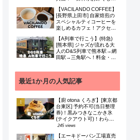
も人気！営業時間・定休日
【VACILANDO COFFEE】
など(^^)
[長野県上田市] 自家焙煎の
スペシャルティコーヒーを
楽しめるカフェ！アクセ
ス・駐車場・営業時間・メ
【A列車で行こう】(特急)
ニューなど(^v^)
[熊本県] ジャズが流れる大
人のD&S列車で熊本駅→網
田駅→三角駅へ！料金・予
約・名前の由来・デザイナ
ーなど(^^)
最近1か月の人気記事
【廚 otona くろぎ】[東京都
台東区] 予約不可(当日整理
券)！黒みつきなこかき氷
(テイクアウト可)！わらび
餅などのメニューも(^^)/
245 views
【エーキドーパン工場直売