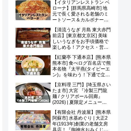
【イタリアンレストラン ベ
ど(^o^)
ローナ】[群馬県高崎市] 地
元で長く愛される老舗のミ
ートソース＆カルボナー
ラ！アクセス・駐車場・メ
【清流うなぎ 月島 東大赤門
ニュー・予約など(*^^*)
前店】[東京都文京区] 美味
しいうなぎをお手頃価格で
楽しめる！アクセス・営業
時間・定休日・メニュー・
【紅蘭亭 下通本店】[熊本県
予約など(^^)
熊本市] 食べログ百名店で熊
本名物『太平燕(タイピーエ
ン)』を味わう！下通で立ち
寄りたい老舗中華(^v^)
【京料理 三門】[埼玉県さい
たま市] 大宮 『冷製三門龍
麺 / クリアボール回廊』
(2026) | 夏限定メニュー＆
かき氷 あんずも美味(*^^*)
【有限会社 丹波屋】[熊本県
阿蘇市] 水基めぐり | 大正2
年(1913年)創業の老舗文房
具店！『御神水おみくじ』