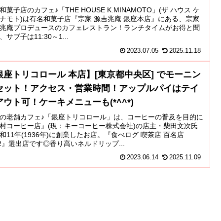
和菓子店のカフェ♪「THE HOUSE K.MINAMOTO」(ザ ハウス ケ
ナモト)は有名和菓子店『宗家 源吉兆庵 銀座本店』にある、宗家
兆庵プロデュースのカフェレストラン！ランチタイムがお得と聞
、サブ子は11:30～1...
2023.07.05
2025.11.18
銀座トリコロール 本店】[東京都中央区] でモーニン
セット！アクセス・営業時間！アップルパイはテイ
アウト可！ケーキメニューも(*^^*)
の老舗カフェ♪「銀座トリコロール」は、コーヒーの普及を目的に
村コーヒー店』(現：キーコーヒー株式会社)の店主・柴田文次氏
和11年(1936年)に創業したお店。『食べログ 喫茶店 百名店
22』選出店です◎香り高いネルドリップ...
2023.06.14
2025.11.09