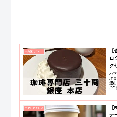
【
中央区のグルメ
ロ
ク
地下
琲専
選出
(^
【B
中央区のグルメ
ナ