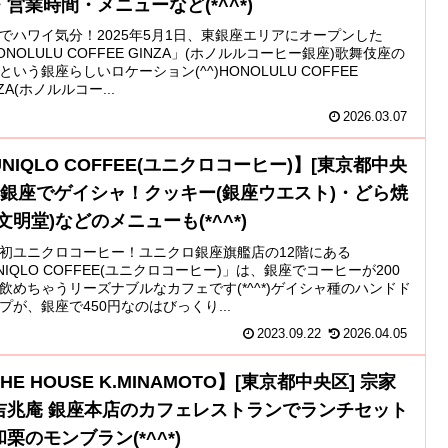
・営業時間・メニューなど(*^^*)
でハワイ気分！2025年5月1日、東銀座エリアにオープンした
ONOLULU COFFEE GINZA」(ホノルルコーヒー銀座)歌舞伎座の
という銀座らしいロケーション(^^)HONOLULU COFFEE
NZA(ホノルルコー...
2026.03.07
NIQLO COFFEE(ユニクロコーヒー)】[東京都中央
] 銀座でゲイシャ！クッキー(銀座ウエスト)・どら焼
文明堂)などのメニューも(*^^*)
初ユニクロコーヒー！ユニクロ銀座旗艦店の12階にある
NIQLO COFFEE(ユニクロコーヒー)」は、銀座でコーヒーが200
飲めちゃうリーズナブルなカフェです(*^^*)ゲイシャ種のハンドド
プが、銀座で450円なのはびっくり...
2023.09.22
2026.04.05
HE HOUSE K.MINAMOTO】[東京都中央区] 宗家
吉兆庵 銀座本店のカフェレストランでランチセット
栗のモンブラン(*^^*)