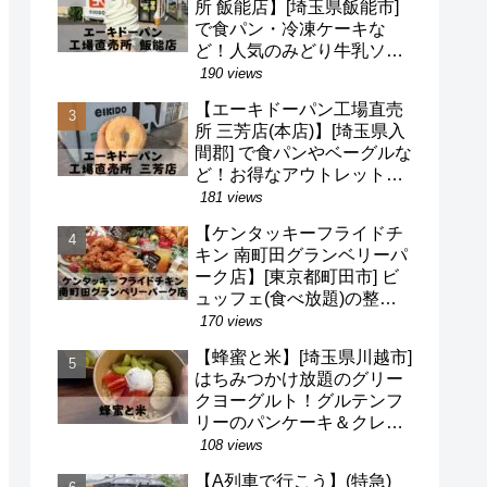
所 飯能店】[埼玉県飯能市]
で食パン・冷凍ケーキな
ど！人気のみどり牛乳ソフ
トクリームも！駐車場・営
190 views
業時間・定休日など(^o^)
【エーキドーパン工場直売
所 三芳店(本店)】[埼玉県入
間郡] で食パンやベーグルな
ど！お得なアウトレット品
も！駐車場・営業時間・定
181 views
休日など(^o^)
【ケンタッキーフライドチ
キン 南町田グランベリーパ
ーク店】[東京都町田市] ビ
ュッフェ(食べ放題)の整理
券・混雑状況・待ち時間な
170 views
ど(^v^)/
【蜂蜜と米】[埼玉県川越市]
はちみつかけ放題のグリー
クヨーグルト！グルテンフ
リーのパンケーキ＆クレー
プも！営業時間・定休日・
108 views
メニューなど(^^)/
【A列車で行こう】(特急)