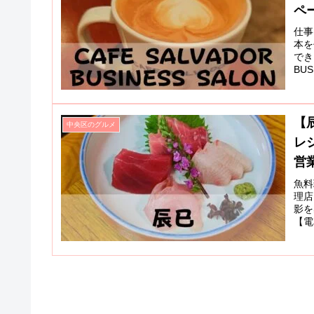
ペ
仕事
本を
でき
BUS
【
中央区のグルメ
レ
営
魚料
理店
影を
【電