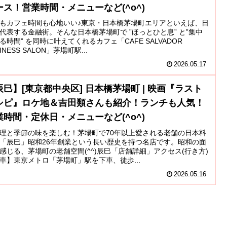
ース！営業時間・メニューなど(^o^)
もカフェ時間も心地いい♪東京・日本橋茅場町エリアといえば、日
代表する金融街。そんな日本橋茅場町で ”ほっとひと息” と”集中
る時間” を同時に叶えてくれるカフェ「CAFE SALVADOR
INESS SALON」茅場町駅...
2026.05.17
辰巳】[東京都中央区] 日本橋茅場町 | 映画『ラスト
シピ』ロケ地＆吉田類さんも紹介！ランチも人気！
業時間・定休日・メニューなど(^o^)
理と季節の味を楽しむ！茅場町で70年以上愛される老舗の日本料
「辰巳」昭和26年創業という長い歴史を持つ名店です。昭和の面
感じる、茅場町の老舗空間(^^)辰巳「店舗詳細」アクセス(行き方)
車】東京メトロ「茅場町」駅を下車、徒歩...
2026.05.16