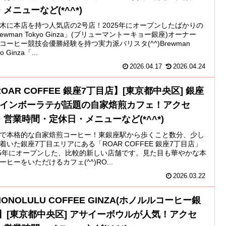
メニューなど(*^^*)
木に本店を持つ人気店の2号店！2025年にオープンしたばかりの
rewman Tokyo Ginza」(ブリューマントーキョー銀座)オーナー
コーヒー競技会優勝経験を持つ実力派バリスタ(^^)Brewman
o Ginza「...
2026.04.17
2026.04.24
OAR COFFEE 銀座7丁目店】[東京都中央区] 銀座
 レインボーラテが話題の自家焙煎カフェ！アクセ
・営業時間・定休日・メニューなど(*^^*)
で本格的な自家焙煎コーヒー！東銀座駅から歩くこと数分、少し
着いた銀座7丁目エリアにある「ROAR COFFEE 銀座7丁目店」
25年にオープンした、比較的新しい店舗です。見た目も華やかな本
ーヒーをいただけるカフェ(^^)RO...
2026.03.22
ONOLULU COFFEE GINZA(ホノルルコーヒー銀
)】[東京都中央区] アサイーボウルが人気！アクセ