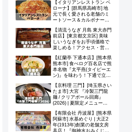
【イタリアンレストラン ベ
ど(^o^)
ローナ】[群馬県高崎市] 地
元で長く愛される老舗のミ
ートソース＆カルボナー
ラ！アクセス・駐車場・メ
【清流うなぎ 月島 東大赤門
ニュー・予約など(*^^*)
前店】[東京都文京区] 美味
しいうなぎをお手頃価格で
楽しめる！アクセス・営業
時間・定休日・メニュー・
【紅蘭亭 下通本店】[熊本県
予約など(^^)
熊本市] 食べログ百名店で熊
本名物『太平燕(タイピーエ
ン)』を味わう！下通で立ち
寄りたい老舗中華(^v^)
【京料理 三門】[埼玉県さい
たま市] 大宮 『冷製三門龍
麺 / クリアボール回廊』
(2026) | 夏限定メニュー＆
かき氷 あんずも美味(*^^*)
【有限会社 丹波屋】[熊本県
阿蘇市] 水基めぐり | 大正2
年(1913年)創業の老舗文房
具店！『御神水おみくじ』