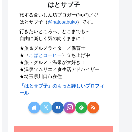
はとサブ子
旅する食いしん坊ブロガー(*•ө•*)ノ♡
はとサブ子（
@hatosabuko
）です。
行きたいところへ、どこまでも～
自由に楽しく気の向くままに！
★旅＆グルメライター／保育士
★〈
こばとコーヒー
〉立ち上げ中
★旅・グルメ・温泉が大好き！
★温泉ソムリエ／食生活アドバイザー
★埼玉県川口市在住
「はとサブ子」のもっと詳しいプロフィ
ール