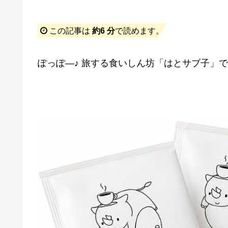
この記事は
約6 分
で読めます。
ぽっぽ―♪ 旅する食いしん坊「はとサブ子」です(*