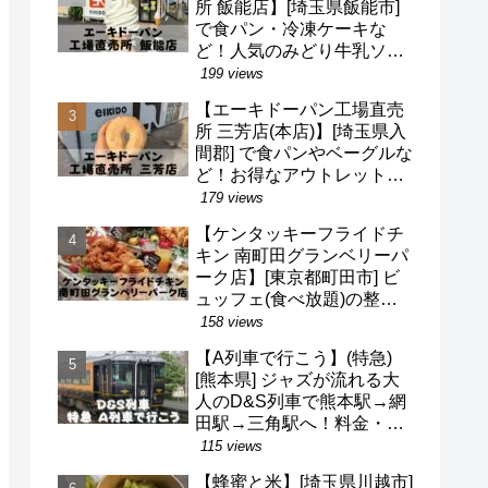
所 飯能店】[埼玉県飯能市]
で食パン・冷凍ケーキな
ど！人気のみどり牛乳ソフ
トクリームも！駐車場・営
199 views
業時間・定休日など(^o^)
【エーキドーパン工場直売
所 三芳店(本店)】[埼玉県入
間郡] で食パンやベーグルな
ど！お得なアウトレット品
も！駐車場・営業時間・定
179 views
休日など(^o^)
【ケンタッキーフライドチ
キン 南町田グランベリーパ
ーク店】[東京都町田市] ビ
ュッフェ(食べ放題)の整理
券・混雑状況・待ち時間な
158 views
ど(^v^)/
【A列車で行こう】(特急)
[熊本県] ジャズが流れる大
人のD&S列車で熊本駅→網
田駅→三角駅へ！料金・予
約・名前の由来・デザイナ
115 views
ーなど(^^)
【蜂蜜と米】[埼玉県川越市]