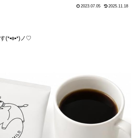
2023.07.05
2025.11.18
•ө•*)ノ♡