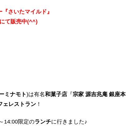
ー『さいたマイルド』
nにて販売中(^^)
ケーミナモト
)は有名
和菓子店
『
宗家 源吉兆庵 銀座本
フェレストラン
！
14:00限定の
ランチ
に行きました♪