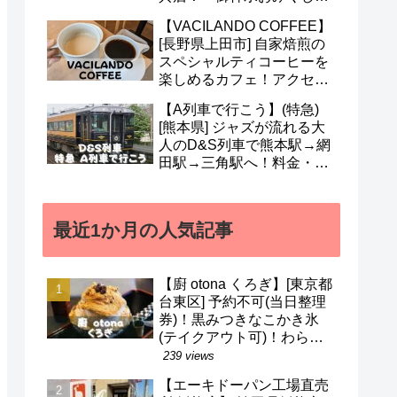
も人気！営業時間・定休日
【VACILANDO COFFEE】
など(^^)
[長野県上田市] 自家焙煎の
スペシャルティコーヒーを
楽しめるカフェ！アクセ
ス・駐車場・営業時間・メ
【A列車で行こう】(特急)
ニューなど(^v^)
[熊本県] ジャズが流れる大
人のD&S列車で熊本駅→網
田駅→三角駅へ！料金・予
約・名前の由来・デザイナ
ーなど(^^)
最近1か月の人気記事
【廚 otona くろぎ】[東京都
台東区] 予約不可(当日整理
券)！黒みつきなこかき氷
(テイクアウト可)！わらび
餅などのメニューも(^^)/
239 views
【エーキドーパン工場直売