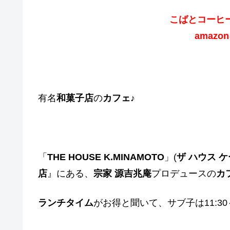
こばとコーヒ
amazo
有名
和菓子店
の
カフェ
♪
「
THE HOUSE K.MINAMOTO
」(
ザ ハウス 
店
』にある、
宗家 源吉兆庵
プロデュースの
カ
ランチタイム
がお得と聞いて、サブ子は11:30～