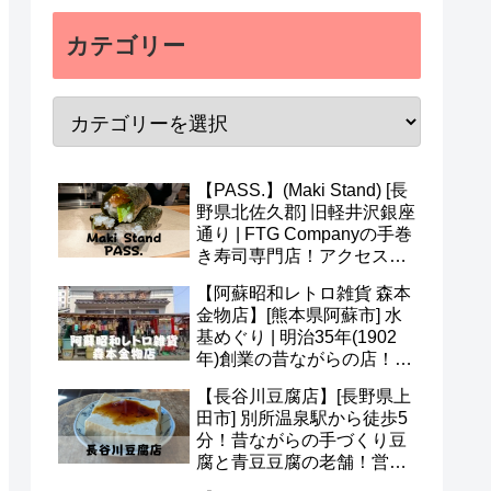
カテゴリー
【PASS.】(Maki Stand) [長
野県北佐久郡] 旧軽井沢銀座
通り | FTG Companyの手巻
き寿司専門店！アクセス・
営業時間・メニュー・予約
【阿蘇昭和レトロ雑貨 森本
など(^v^)
金物店】[熊本県阿蘇市] 水
基めぐり | 明治35年(1902
年)創業の昔ながらの店！ア
クセス・営業時間・定休日
【長谷川豆腐店】[長野県上
など(^^)
田市] 別所温泉駅から徒歩5
分！昔ながらの手づくり豆
腐と青豆豆腐の老舗！営業
時間・定休日・メニューな