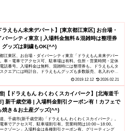
ドラえもん未来デパート】[東京都江東区] お台場・
イバーシティ東京 | 入場料金無料＆混雑時は整理券
！グッズは刺繍もOK(^^)
都江東区、お台場・ダイバーシティ東京「ドラえもん未来デパー
。車・電車でアクセス可、駐車場は有料。住所・営業時間・定休
電話番号。入場料金は無料、混雑時には整理券も。ドラえもんタ
スクエアには時計台。ドラえもんグッズも多数販売、名入れや刺
どのカスタマイズもOK。ひみつ道具ラボではコインでゲームもで
2019.12.12
2026.02.21
。
閉館|【ドラえもん わくわくスカイパーク】[北海道千
市] 新千歳空港 | 入場料金割引クーポン有！カフェで
ら焼き＆お土産グッズ(^^)
道、千歳市(新千歳空港)「ドラえもん わくわくスカイパーク」。
電車でアクセス可、駐車場割引有。営業時間は10:00～18:00。
ークゾーン」入場料金は各種割引クーポン有。グリーティング