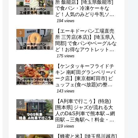
所 飯能店】[埼玉県飯能市]
で食パン・冷凍ケーキな
ど！人気のみどり牛乳ソフ
トクリームも！駐車場・営
194 views
業時間・定休日など(^o^)
【エーキドーパン工場直売
所 三芳店(本店)】[埼玉県入
間郡] で食パンやベーグルな
ど！お得なアウトレット品
も！駐車場・営業時間・定
175 views
休日など(^o^)
【ケンタッキーフライドチ
キン 南町田グランベリーパ
ーク店】[東京都町田市] ビ
ュッフェ(食べ放題)の整理
券・混雑状況・待ち時間な
143 views
ど(^v^)/
【A列車で行こう】(特急)
[熊本県] ジャズが流れる大
人のD&S列車で熊本駅→網
田駅→三角駅へ！料金・予
約・名前の由来・デザイナ
119 views
ーなど(^^)
【蜂蜜と米】[埼玉県川越市]