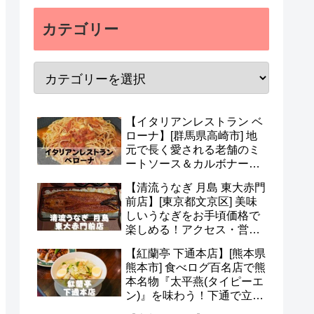
カテゴリー
【イタリアンレストラン ベ
ローナ】[群馬県高崎市] 地
元で長く愛される老舗のミ
ートソース＆カルボナー
ラ！アクセス・駐車場・メ
【清流うなぎ 月島 東大赤門
ニュー・予約など(*^^*)
前店】[東京都文京区] 美味
しいうなぎをお手頃価格で
楽しめる！アクセス・営業
時間・定休日・メニュー・
【紅蘭亭 下通本店】[熊本県
予約など(^^)
熊本市] 食べログ百名店で熊
本名物『太平燕(タイピーエ
ン)』を味わう！下通で立ち
寄りたい老舗中華(^v^)