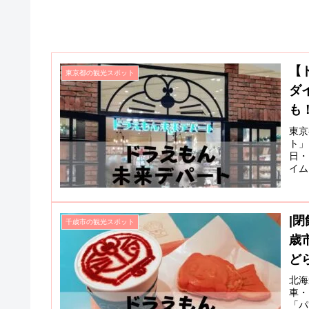
【
東京都の観光スポット
ダ
も
東京
ト」
日・
イム
繍な
きる
|
千歳市の観光スポット
歳
ど
北海
車・
「パ