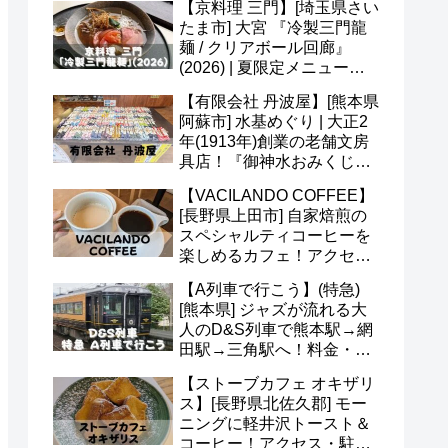
【京料理 三門】[埼玉県さい
たま市] 大宮 『冷製三門龍
麺 / クリアボール回廊』
(2026) | 夏限定メニュー＆
かき氷 あんずも美味(*^^*)
【有限会社 丹波屋】[熊本県
阿蘇市] 水基めぐり | 大正2
年(1913年)創業の老舗文房
具店！『御神水おみくじ』
も人気！営業時間・定休日
【VACILANDO COFFEE】
など(^^)
[長野県上田市] 自家焙煎の
スペシャルティコーヒーを
楽しめるカフェ！アクセ
ス・駐車場・営業時間・メ
【A列車で行こう】(特急)
ニューなど(^v^)
[熊本県] ジャズが流れる大
人のD&S列車で熊本駅→網
田駅→三角駅へ！料金・予
約・名前の由来・デザイナ
【ストーブカフェ オキザリ
ーなど(^^)
ス】[長野県北佐久郡] モー
ニングに軽井沢トースト＆
コーヒー！アクセス・駐車