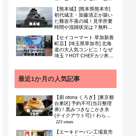
場・営業時間・メニューな
【熊本城】[熊本県熊本市]
ど(^^)
初代城主・加藤清正が築い
た難攻不落の城！見学所要
時間や混雑状況は？無料ガ
イドも！地震被害から復興
【セイコーマート 草加新善
中(^v^)
町店】[埼玉県草加市] 北海
道の大人気コンビニ！なぜ
埼玉？HOT CHEFカツ丼・
山わさびラーメン・ガラナ
など(^o^)/
最近1か月の人気記事
【廚 otona くろぎ】[東京都
台東区] 予約不可(当日整理
券)！黒みつきなこかき氷
(テイクアウト可)！わらび
餅などのメニューも(^^)/
223 views
【エーキドーパン工場直売