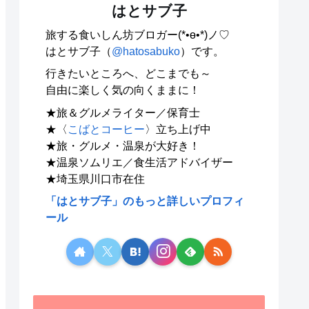
はとサブ子
旅する食いしん坊ブロガー(*•ө•*)ノ♡
はとサブ子（
@hatosabuko
）です。
行きたいところへ、どこまでも～
自由に楽しく気の向くままに！
★旅＆グルメライター／保育士
★〈
こばとコーヒー
〉立ち上げ中
★旅・グルメ・温泉が大好き！
★温泉ソムリエ／食生活アドバイザー
★埼玉県川口市在住
「はとサブ子」のもっと詳しいプロフィ
ール