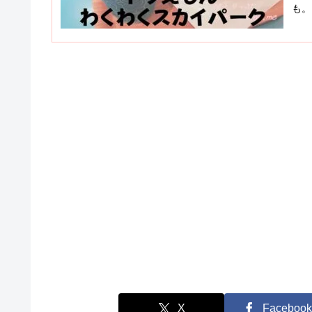
も。
テ＆
ラえ
X
Facebook