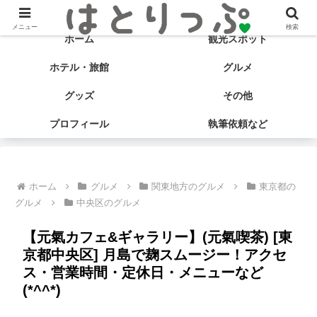
旅する食いしん坊♡ はとサブ子の国内旅行＆グルメブログ
メニュー
検索
ホーム
観光スポット
ホテル・旅館
グルメ
グッズ
その他
プロフィール
執筆依頼など
ホーム
グルメ
関東地方のグルメ
東京都の
グルメ
中央区のグルメ
【元氣カフェ&ギャラリー】(元氣喫茶) [東
京都中央区] 月島で麹スムージー！アクセ
ス・営業時間・定休日・メニューなど
(*^^*)