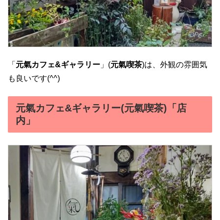
「
元氣カフェ&ギャラリー
」(
元氣喫茶
)は、外観の雰囲気
も良いです(^^)
元氣カフェ&ギャラリー(元氣喫茶)「店
内」