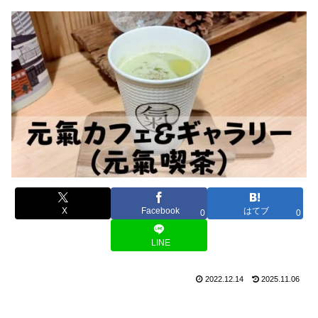
X
Facebook
はてブ
0
0
LINE
2022.12.14
2025.11.06