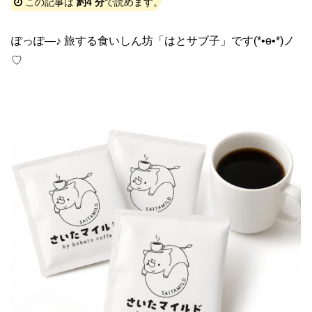
この記事は
約4 分
で読めます。
ぽっぽ―♪ 旅する食いしん坊「はとサブ子」です(*•ө•*)ノ
♡