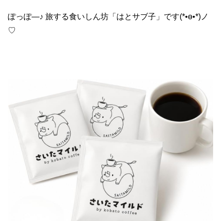
ぽっぽ―♪ 旅する食いしん坊「はとサブ子」です(*•ө•*)ノ
♡