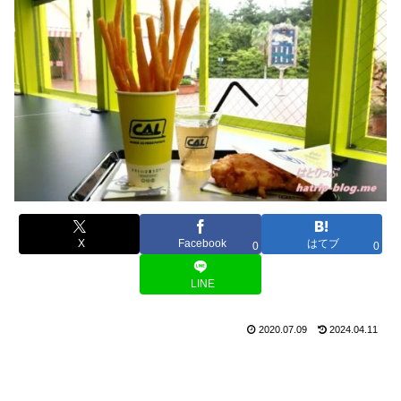
X
Facebook
はてブ
0
0
LINE
2020.07.09
2024.04.11