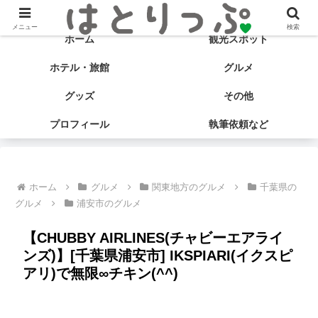
旅する食いしん坊♡ はとサブ子の国内旅行＆グルメブログ
メニュー
検索
ホーム
観光スポット
ホテル・旅館
グルメ
グッズ
その他
プロフィール
執筆依頼など
ホーム
グルメ
関東地方のグルメ
千葉県の
グルメ
浦安市のグルメ
【CHUBBY AIRLINES(チャビーエアライ
ンズ)】[千葉県浦安市] IKSPIARI(イクスピ
アリ)で無限∞チキン(^^)