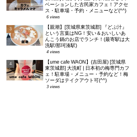
ベーションした古民家カフェ！アクセ
ス・駐車場・予約・メニューなど(^^)
6 views
【親潮】[茨城県東茨城郡] 『どぶ汁』
という言葉はNG！安い＆おいしいあ
んこう鍋のお店でランチ！(最寄駅は大
洗駅/那珂湊駅)
4 views
【ume cafe WAON】(吉田屋) [茨城県
東茨城郡] 大洗町 | 日本初の梅専門カフ
ェ！駐車場・メニュー・予約など！梅
ソーダはテイクアウト可(^^)
3 views