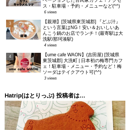
ベーションした古民家カフェ！アクセ
ス・駐車場・予約・メニューなど(^^)
6 views
【親潮】[茨城県東茨城郡] 『どぶ汁』
という言葉はNG！安い＆おいしいあ
んこう鍋のお店でランチ！(最寄駅は大
洗駅/那珂湊駅)
4 views
【ume cafe WAON】(吉田屋) [茨城県
東茨城郡] 大洗町 | 日本初の梅専門カフ
ェ！駐車場・メニュー・予約など！梅
ソーダはテイクアウト可(^^)
3 views
Hatrip(はとりっぷ) 投稿者は…