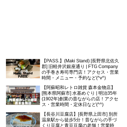
【PASS.】(Maki Stand) [長野県北佐久
郡] 旧軽井沢銀座通り | FTG Company
の手巻き寿司専門店！アクセス・営業
時間・メニュー・予約など(^v^)
【阿蘇昭和レトロ雑貨 森本金物店】
[熊本県阿蘇市] 水基めぐり | 明治35年
(1902年)創業の昔ながらの店！アクセ
ス・営業時間・定休日など(^^)
【長谷川豆腐店】[長野県上田市] 別所
温泉駅から徒歩5分！昔ながらの手づ
くり豆腐と青豆豆腐の老舗！営業時