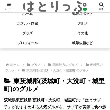
旅する食いしん坊♡ はとサブ子の国内旅行＆グルメブログ
メニュー
検索
ホーム
観光スポット
ホテル・旅館
グルメ
グッズ
その他
プロフィール
執筆依頼など
ホーム
グルメ
関東地方のグルメ
茨城県の
グルメ
東茨城郡(茨城町・大洗町・城里町)のグルメ
東茨城郡(茨城町・大洗町・城里
町)のグルメ
茨城県東茨城郡
(
茨城町
・
大洗町
・
城里町
)で「はとサブ
子」が
おすすめ
する
人気グルメ
を、サブ子が実際に
食べ歩