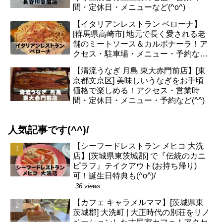
間・定休日・メニューなど(^o^)
【イタリアンレストラン ベローナ】
[群馬県高崎市] 地元で長く愛される老
舗のミートソース＆カルボナーラ！ア
クセス・駐車場・メニュー・予約など
(*^^*)
【清流うなぎ 月島 東大赤門前店】[東
京都文京区] 美味しいうなぎをお手頃
価格で楽しめる！アクセス・営業時
間・定休日・メニュー・予約など(^^)
人気記事です(^^)/
【シーフードレストラン メヒコ 大洗
店】[茨城県東茨城郡] で『伝統のカニ
ピラフ』テイクアウト(お持ち帰り)
可！誕生日特典も(^o^)/
36 views
【カフェ キャラメルママ】[茨城県東
茨城郡] 大洗町 | 大正時代の別荘をリノ