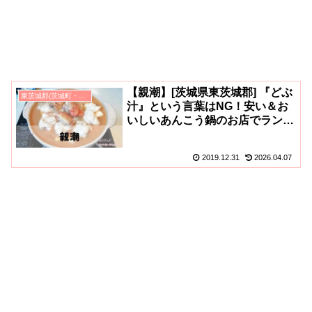
【親潮】[茨城県東茨城郡] 『どぶ
東茨城郡(茨城町・大洗町・城里町)のグルメ
汁』という言葉はNG！安い＆お
いしいあんこう鍋のお店でラン
チ！(最寄駅は大洗駅/那珂湊駅)
2019.12.31
2026.04.07