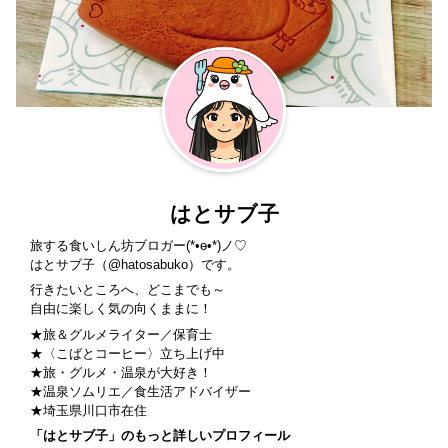
はとサブ子
旅する食いしん坊ブロガー(*•ө•*)ノ♡
はとサブ子（
@hatosabuko
）です。
行きたいところへ、どこまでも～
自由に楽しく気の向くままに！
★旅＆グルメライター／保育士
★〈
こばとコーヒー
〉立ち上げ中
★旅・グルメ・温泉が大好き！
★温泉ソムリエ／食生活アドバイザー
★埼玉県川口市在住
「はとサブ子」のもっと詳しいプロフィール