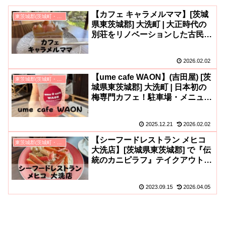
【カフェ キャラメルママ】[茨城
東茨城郡(茨城町・大洗町・城里町)のグルメ
県東茨城郡] 大洗町 | 大正時代の
別荘をリノベーションした古民家
カフェ！アクセス・駐車場・予
約・メニューなど(^^)
2026.02.02
【ume cafe WAON】(吉田屋) [茨
東茨城郡(茨城町・大洗町・城里町)のグルメ
城県東茨城郡] 大洗町 | 日本初の
梅専門カフェ！駐車場・メニュ
ー・予約など！梅ソーダはテイク
アウト可(^^)
2025.12.21
2026.02.02
【シーフードレストラン メヒコ
東茨城郡(茨城町・大洗町・城里町)のグルメ
大洗店】[茨城県東茨城郡] で『伝
統のカニピラフ』テイクアウト
(お持ち帰り)可！誕生日特典も
(^o^)/
2023.09.15
2026.04.05