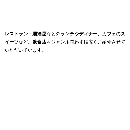
レストラン
・
居酒屋
などの
ランチ
や
ディナー
、
カフェ
の
ス
イーツ
など、
飲食店
をジャンル問わず幅広くご紹介させて
いただいています。