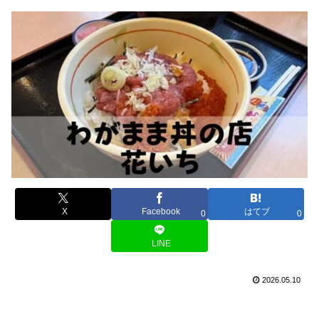
X
Facebook
はてブ
0
0
LINE
2026.05.10