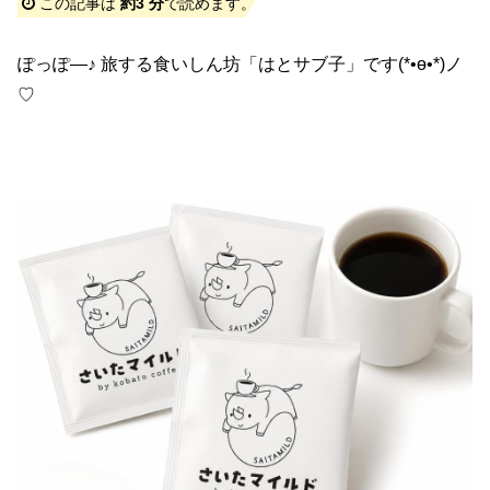
この記事は
約3 分
で読めます。
ぽっぽ―♪ 旅する食いしん坊「はとサブ子」です(*•ө•*)ノ
♡