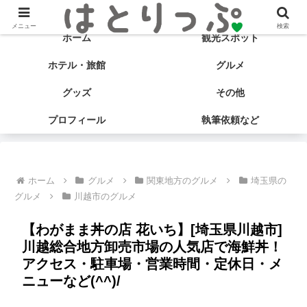
旅する食いしん坊♡ はとサブ子の国内旅行＆グルメブログ
メニュー
検索
ホーム
観光スポット
ホテル・旅館
グルメ
グッズ
その他
プロフィール
執筆依頼など
ホーム
グルメ
関東地方のグルメ
埼玉県の
グルメ
川越市のグルメ
【わがまま丼の店 花いち】[埼玉県川越市]
川越総合地方卸売市場の人気店で海鮮丼！
アクセス・駐車場・営業時間・定休日・メ
ニューなど(^^)/