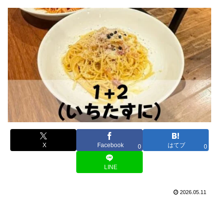
X
Facebook
はてブ
0
0
LINE
2026.05.11