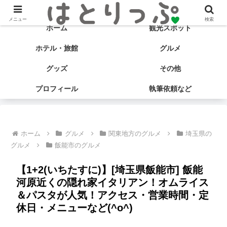
旅する食いしん坊♡ はとサブ子の国内旅行＆グルメブログ
メニュー
検索
ホーム
観光スポット
ホテル・旅館
グルメ
グッズ
その他
プロフィール
執筆依頼など
ホーム
グルメ
関東地方のグルメ
埼玉県の
グルメ
飯能市のグルメ
【1+2(いちたすに)】[埼玉県飯能市] 飯能
河原近くの隠れ家イタリアン！オムライス
＆パスタが人気！アクセス・営業時間・定
休日・メニューなど(^o^)