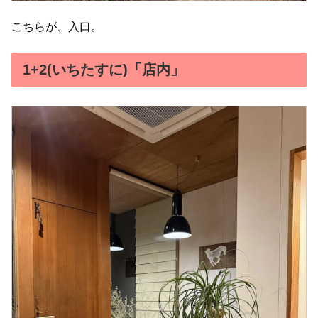
こちらが、入口。
1+2(いちたすに)「店内」