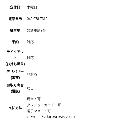
定休日
木曜日
電話番号
042-978-7312
駐車場
普通車約7台
予約
対応
テイクアウ
ト
対応
(お持ち帰り)
デリバリー
非対応
(出前)
お取り寄せ
なし
(通販)
現金：可
クレジットカード：可
支払方法
電子マネー：可
QRコード決済(PayPayなど)：可