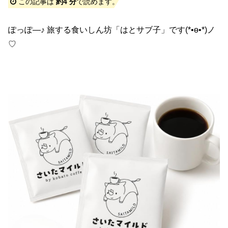
この記事は
約4 分
で読めます。
ぽっぽ―♪ 旅する食いしん坊「はとサブ子」です(*•ө•*)ノ
♡