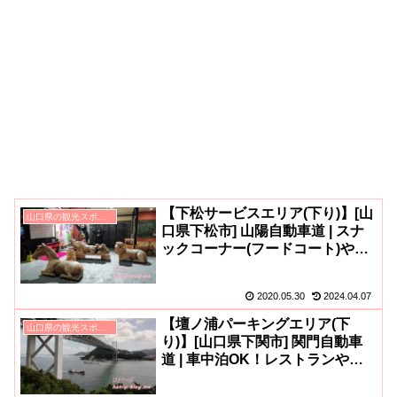
【下松サービスエリア(下り)】[山
山口県の観光スポット
口県下松市] 山陽自動車道 | スナ
ックコーナー(フードコート)やレ
ストラン「WESTERN」などグル
メ充実(^o^)
2020.05.30
2024.04.07
【壇ノ浦パーキングエリア(下
山口県の観光スポット
り)】[山口県下関市] 関門自動車
道 | 車中泊OK！レストランやホ
テルも！ウェルカムゲートで一般
道から徒歩でも(^^)