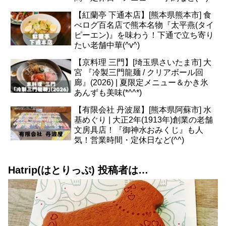
【紅蘭亭 下通本店】[熊本県熊本市] 食
べログ百名店で熊本名物『太平燕(タイ
ピーエン)』を味わう！下通で立ち寄り
たい老舗中華(^v^)
【京料理 三門】[埼玉県さいたま市] 大
宮 『冷製三門龍麺 / クリアボール回
廊』(2026) | 夏限定メニュー＆かき氷
あんずも美味(*^^*)
【有限会社 丹波屋】[熊本県阿蘇市] 水
基めぐり | 大正2年(1913年)創業の老舗
文房具店！『御神水おみくじ』も人
気！営業時間・定休日など(^^)
Hatrip(はとりっぷ) 投稿者は…