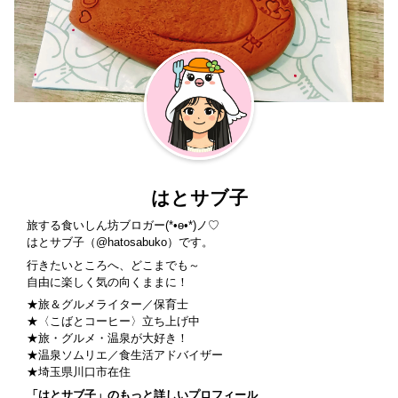
はとサブ子
旅する食いしん坊ブロガー(*•ө•*)ノ♡
はとサブ子（
@hatosabuko
）です。
行きたいところへ、どこまでも～
自由に楽しく気の向くままに！
★旅＆グルメライター／保育士
★〈
こばとコーヒー
〉立ち上げ中
★旅・グルメ・温泉が大好き！
★温泉ソムリエ／食生活アドバイザー
★埼玉県川口市在住
「はとサブ子」のもっと詳しいプロフィール