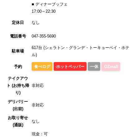
■ ディナーブッフェ
17:00～22:30
定休日
なし
電話番号
047-355-5690
617台 (シェラトン・グランデ・トーキョーベイ・ホテ
駐車場
ル)
食べログ
ホットペッパー
一休
OZmall
予約
テイクアウ
ト (お持ち帰
非対応
り)
デリバリー
非対応
(出前)
お取り寄せ
なし
(通販)
現金：可