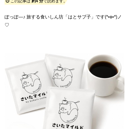
この記事は
約4 分
で読めます。
ぽっぽ―♪ 旅する食いしん坊「はとサブ子」です(*•ө•*)ノ
♡