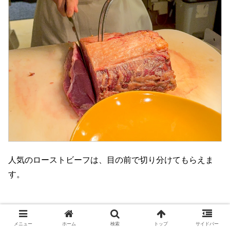
人気のローストビーフは、目の前で切り分けてもらえま
す。
メニュー
ホーム
検索
トップ
サイドバー
たくさん食べたい人は、厚めに切ってもらうこともできま