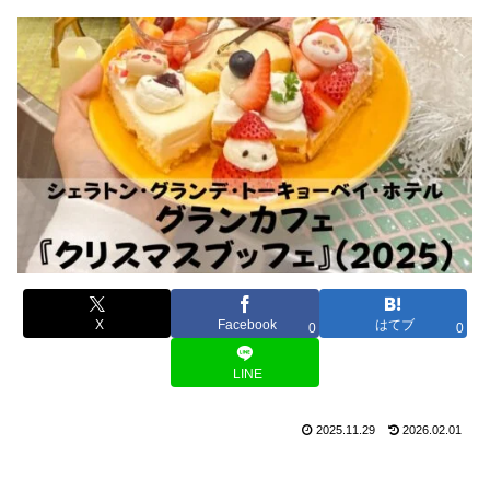
X
Facebook
はてブ
0
0
LINE
2025.11.29
2026.02.01