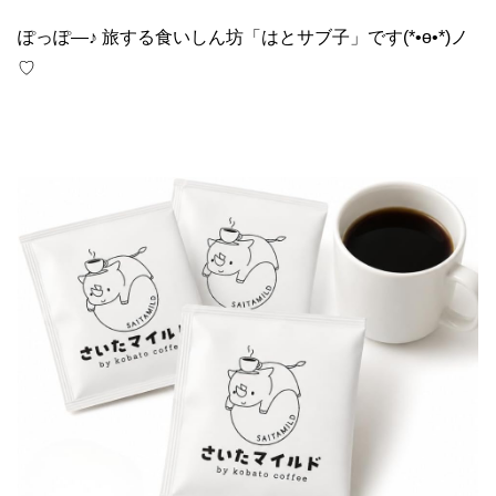
ぽっぽ―♪ 旅する食いしん坊「はとサブ子」です(*•ө•*)ノ
♡