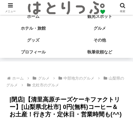
旅する食いしん坊♡ はとサブ子の国内旅行＆グルメブログ
メニュー
検索
ホーム
観光スポット
ホテル・旅館
グルメ
グッズ
その他
プロフィール
執筆依頼など
ホーム
グルメ
中部地方のグルメ
山梨県の
グルメ
北杜市のグルメ
|閉店|【清里高原チーズケーキファクトリ
ー】[山梨県北杜市] 0円(無料)コーヒー＆
お土産！行き方・定休日・営業時間も(^^)