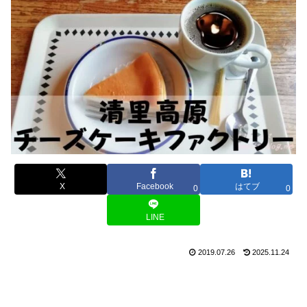
X
Facebook
はてブ
0
0
LINE
2019.07.26
2025.11.24