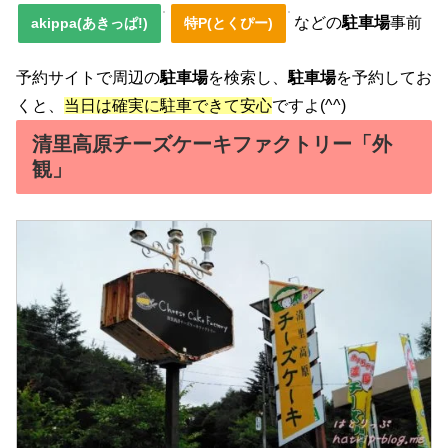
などの
駐車場
事前
akippa(あきっぱ!)
特P(とくぴー)
予約サイトで周辺の
駐車場
を検索し、
駐車場
を予約してお
くと、
当日は確実に駐車できて安心
ですよ(^^)
清里高原チーズケーキファクトリー「外
観」