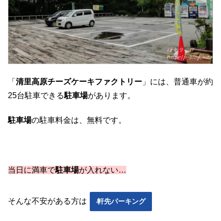
「
清里高原チーズケーキファクトリー
」には、普通車が約
25台駐車できる
駐車場
があります。
駐車場
の駐車料金は、無料です。
当日に満車で
駐車場
が入れない…
そんな不安がある方は
軒先パーキング