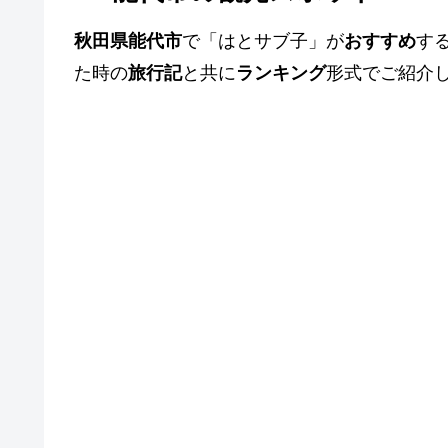
秋田県能代市
で「はとサブ子」が
おすすめ
す
た時の
旅行記
と共に
ランキング
形式でご紹介