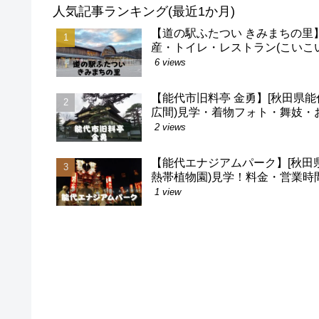
人気記事ランキング(最近1か月)
【道の駅ふたつい きみまちの里
産・トイレ・レストラン(こいこい食
6 views
【能代市旧料亭 金勇】[秋田県能
広間)見学・着物フォト・舞妓・お
2 views
【能代エナジアムパーク】[秋田県
熱帯植物園)見学！料金・営業時間
1 view