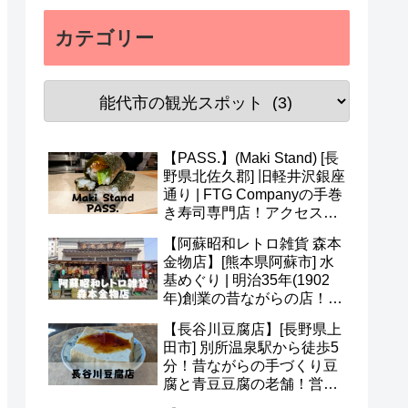
カテゴリー
【PASS.】(Maki Stand) [長
野県北佐久郡] 旧軽井沢銀座
通り | FTG Companyの手巻
き寿司専門店！アクセス・
営業時間・メニュー・予約
【阿蘇昭和レトロ雑貨 森本
など(^v^)
金物店】[熊本県阿蘇市] 水
基めぐり | 明治35年(1902
年)創業の昔ながらの店！ア
クセス・営業時間・定休日
【長谷川豆腐店】[長野県上
など(^^)
田市] 別所温泉駅から徒歩5
分！昔ながらの手づくり豆
腐と青豆豆腐の老舗！営業
時間・定休日・メニューな