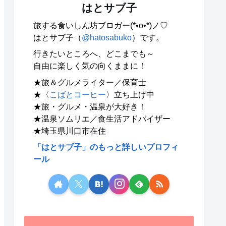
はとサブ子
旅する食いしん坊ブロガー(*•ө•*)ノ♡
はとサブ子（
@hatosabuko
）です。
行きたいところへ、どこまでも～
自由に楽しく気の向くままに！
★旅＆グルメライター／保育士
★〈
こばとコーヒー
〉立ち上げ中
★旅・グルメ・温泉が大好き！
★温泉ソムリエ／食生活アドバイザー
★埼玉県川口市在住
「はとサブ子」のもっと詳しいプロフィ
ール