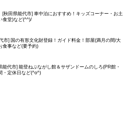
】[秋田県能代市] 車中泊におすすめ！キッズコーナー・お土
堂)など(^^)/
代市] 国の有形文化財登録！ガイド料金！部屋(満月の間/大
食事など(要予約)
能代市] 能登ねぶながし館＆サザンドームのしろ(PR館・
・定休日など(^o^)