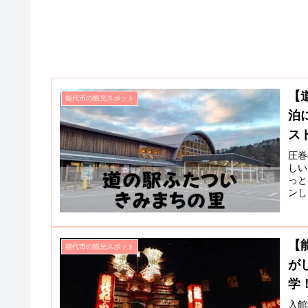
【
能代市の観光スポット
泊
スト
圧巻
しい
っと
ンし
【
能代市の観光スポット
が
学
入館