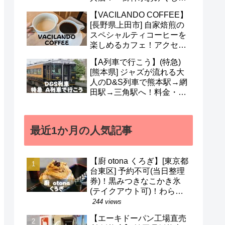
も人気！営業時間・定休日
【VACILANDO COFFEE】
など(^^)
[長野県上田市] 自家焙煎の
スペシャルティコーヒーを
楽しめるカフェ！アクセ
ス・駐車場・営業時間・メ
【A列車で行こう】(特急)
ニューなど(^v^)
[熊本県] ジャズが流れる大
人のD&S列車で熊本駅→網
田駅→三角駅へ！料金・予
約・名前の由来・デザイナ
ーなど(^^)
最近1か月の人気記事
【廚 otona くろぎ】[東京都
台東区] 予約不可(当日整理
券)！黒みつきなこかき氷
(テイクアウト可)！わらび
餅などのメニューも(^^)/
244 views
【エーキドーパン工場直売