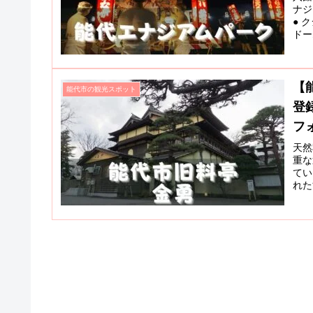
ナジ
● 
ドー
【
能代市の観光スポット
登
フ
天然
重な
てい
れた