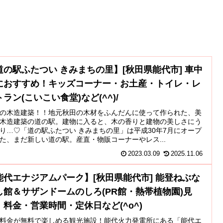
道の駅ふたつい きみまちの里】[秋田県能代市] 車中
におすすめ！キッズコーナー・お土産・トイレ・レ
ラン(こいこい食堂)など(^^)/
の木造建築！！地元秋田の木材をふんだんに使って作られた、美
木造建築の道の駅。建物に入ると、木の香りと建物の美しさにう
り…♡「道の駅ふたつい きみまちの里」は平成30年7月にオープ
た、まだ新しい道の駅。産直・物販コーナーやレス...
2023.03.09
2025.11.06
能代エナジアムパーク】[秋田県能代市] 能登ねぶな
し館＆サザンドームのしろ(PR館・熱帯植物園)見
！料金・営業時間・定休日など(^o^)
料金が無料で楽しめる観光施設！能代火力発電所にある「能代エ