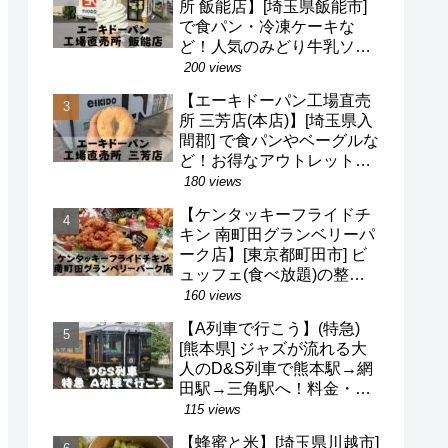
所 飯能店】[埼玉県飯能市]
で食パン・冷凍ケーキな
ど！人気のみどり牛乳ソフ
トクリームも！駐車場・営
200 views
業時間・定休日など(^o^)
【エーキドーパン工場直売
所 三芳店(本店)】[埼玉県入
間郡] で食パンやベーグルな
ど！お得なアウトレット品
も！駐車場・営業時間・定
180 views
休日など(^o^)
【ケンタッキーフライドチ
キン 南町田グランベリーパ
ーク店】[東京都町田市] ビ
ュッフェ(食べ放題)の整理
券・混雑状況・待ち時間な
160 views
ど(^v^)/
【A列車で行こう】(特急)
[熊本県] ジャズが流れる大
人のD&S列車で熊本駅→網
田駅→三角駅へ！料金・予
約・名前の由来・デザイナ
115 views
ーなど(^^)
【蜂蜜と米】[埼玉県川越市]