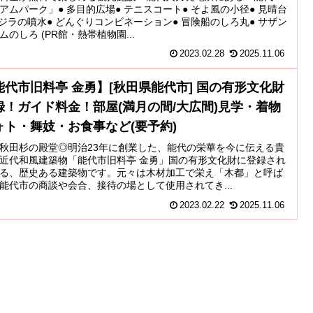
アムパーク」● 多目的広場● テニスコート● そよ風の小径● 見晴台
クジラの噴水● どんぐりコンビネーション● 冒険船のしろ丸● サザン
ムのしろ (PR館・熱帯植物園...
2023.02.28
2025.11.06
能代市旧料亭 金勇】[秋田県能代市] 国の有形文化財
録！ガイド料金！部屋(満月の間/大広間)見学・着物
ォト・舞妓・お食事など(要予約)
秋田杉の殿堂◎明治23年に創業した、能代の栄華を今に伝える貴
近代和風建築物「能代市旧料亭 金勇」国の有形文化財に登録され
る、歴史ある建築物です。元々は木材加工で栄え「木都」と呼ば
能代市の商談や会合、接待の場として使用されてき...
2023.02.22
2025.11.06