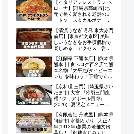
【イタリアンレストラン ベ
ど(^o^)
ローナ】[群馬県高崎市] 地
元で長く愛される老舗のミ
ートソース＆カルボナー
ラ！アクセス・駐車場・メ
【清流うなぎ 月島 東大赤門
ニュー・予約など(*^^*)
前店】[東京都文京区] 美味
しいうなぎをお手頃価格で
楽しめる！アクセス・営業
時間・定休日・メニュー・
【紅蘭亭 下通本店】[熊本県
予約など(^^)
熊本市] 食べログ百名店で熊
本名物『太平燕(タイピーエ
ン)』を味わう！下通で立ち
寄りたい老舗中華(^v^)
【京料理 三門】[埼玉県さい
たま市] 大宮 『冷製三門龍
麺 / クリアボール回廊』
(2026) | 夏限定メニュー＆
かき氷 あんずも美味(*^^*)
【有限会社 丹波屋】[熊本県
阿蘇市] 水基めぐり | 大正2
年(1913年)創業の老舗文房
具店！『御神水おみくじ』