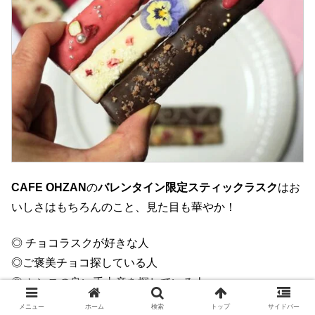
CAFE OHZAN
の
バレンタイン限定スティックラスク
はお
いしさはもちろんのこと、見た目も華やか！
◎ チョコラスクが好きな人
◎ご褒美チョコ探している人
◎ センスの良い手土産を探している人
◎ 写真映えしておいしいスイーツが好きな人
メニュー
ホーム
検索
トップ
サイドバー