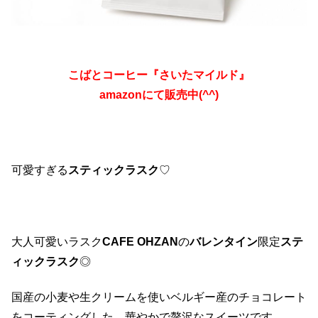
こばとコーヒー『さいたマイルド』
amazonにて販売中(^^)
可愛すぎる
スティックラスク
♡
大人可愛いラスク
CAFE OHZAN
の
バレンタイン
限定
ステ
ィックラスク
◎
国産の小麦や生クリームを使いベルギー産のチョコレート
をコーティングした、華やかで贅沢なスイーツです。