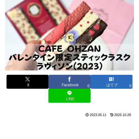
X
Facebook
はてブ
0
0
LINE
2023.05.11
2025.10.28