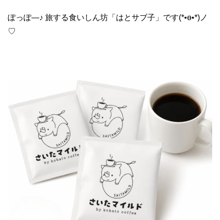
ぽっぽ―♪ 旅する食いしん坊「はとサブ子」です(*•ө•*)ノ
♡