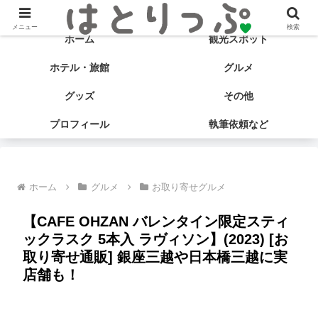
旅する食いしん坊♡ はとサブ子の国内旅行＆グルメブログ
メニュー
検索
ホーム
観光スポット
ホテル・旅館
グルメ
グッズ
その他
プロフィール
執筆依頼など
ホーム
グルメ
お取り寄せグルメ
【CAFE OHZAN バレンタイン限定スティ
ックラスク 5本入 ラヴィソン】(2023) [お
取り寄せ通販] 銀座三越や日本橋三越に実
店舗も！