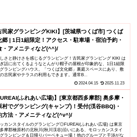
古民家グランピングKIKI】[茨城県つくば市] つくば
化郷 | 1日1組限定！アクセス・駐車場・宿泊予約・
食・アメニティなど(^^)/
しさと静けさを感じるグランピング！古民家グランピング KIKI は
ぎ話に出てくるようなとんがり帽子の屋根が印象的な、1日1組限
グランピングハウス。「つくば文化郷」裏庭スペースにあり、敷
の古民家やテラスの利用もできます。通常B...
2024.04.15
2025.11.23
FUREAI(ふれあい広場)】[東京都西多摩郡] 奥多摩・
原村でグランピング(キャンプ)！受付(渓谷BBQ)・
約方法・アメニティなど(^v^)/
ッカンスタイルのグランピング◎FUREAI(ふれあい広場) は東京
多摩郡檜原村の北秋川(秋川渓谷)沿いにある、モロッカンスタイ
グランピング＆日帰りバーベキュー場！他のグループと干渉がな