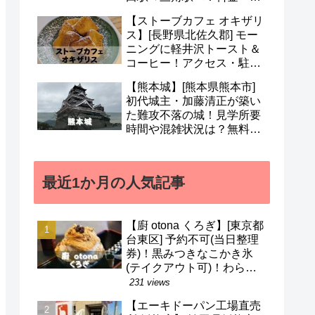
約・名前の由来・デザイナ
【ストーブカフェ オキザリ
ーなど(^^)
ス】[長野県北佐久郡] モー
ニングに軽井沢トースト＆
コーヒー！アクセス・駐車
場・営業時間・メニューな
【熊本城】[熊本県熊本市]
ど(^^)
初代城主・加藤清正が築い
た難攻不落の城！見学所要
時間や混雑状況は？無料ガ
イドも！地震被害から復興
中(^v^)
最近1か月の人気記事
【廚 otona くろぎ】[東京都
台東区] 予約不可(当日整理
券)！黒みつきなこかき氷
(テイクアウト可)！わらび
餅などのメニューも(^^)/
231 views
【エーキドーパン工場直売