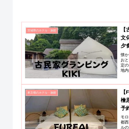
【
茨城県のホテル・旅館
文
夕
懐か
おと
定の
地内
【
東京都のホテル・旅館
檜
予
モロ
都西
ルの