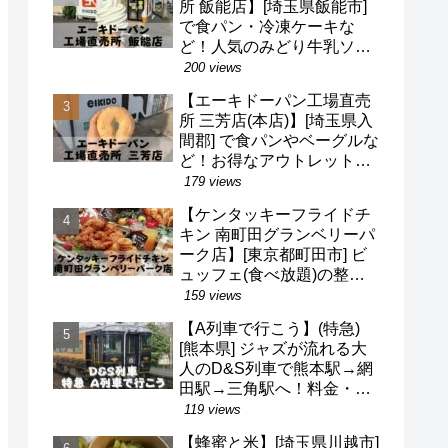
所 飯能店】[埼玉県飯能市]
で食パン・冷凍ケーキな
ど！人気のみどり牛乳ソフ
トクリームも！駐車場・営
200 views
業時間・定休日など(^o^)
【エーキドーパン工場直売
所 三芳店(本店)】[埼玉県入
間郡] で食パンやベーグルな
ど！お得なアウトレット品
も！駐車場・営業時間・定
179 views
休日など(^o^)
【ケンタッキーフライドチ
キン 南町田グランベリーパ
ーク店】[東京都町田市] ビ
ュッフェ(食べ放題)の整理
券・混雑状況・待ち時間な
159 views
ど(^v^)/
【A列車で行こう】(特急)
[熊本県] ジャズが流れる大
人のD&S列車で熊本駅→網
田駅→三角駅へ！料金・予
約・名前の由来・デザイナ
119 views
ーなど(^^)
【蜂蜜と米】[埼玉県川越市]