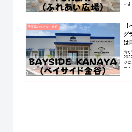
いよ
【
千葉県のホテル・旅館
グ
は日
海が
20
ジに
ー・