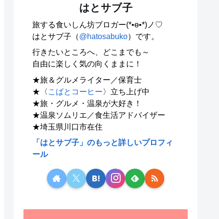
はとサブ子
旅する食いしん坊ブロガー(*•ө•*)ノ♡
はとサブ子（
@hatosabuko
）です。
行きたいところへ、どこまでも～
自由に楽しく気の向くままに！
★旅＆グルメライター／保育士
★〈
こばとコーヒー
〉立ち上げ中
★旅・グルメ・温泉が大好き！
★温泉ソムリエ／食生活アドバイザー
★埼玉県川口市在住
「はとサブ子」のもっと詳しいプロフィ
ール