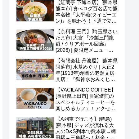
【紅蘭亭 下通本店】[熊本県
予約など(^^)
熊本市] 食べログ百名店で熊
本名物『太平燕(タイピーエ
ン)』を味わう！下通で立ち
寄りたい老舗中華(^v^)
【京料理 三門】[埼玉県さい
たま市] 大宮 『冷製三門龍
麺 / クリアボール回廊』
(2026) | 夏限定メニュー＆
かき氷 あんずも美味(*^^*)
【有限会社 丹波屋】[熊本県
阿蘇市] 水基めぐり | 大正2
年(1913年)創業の老舗文房
具店！『御神水おみくじ』
も人気！営業時間・定休日
【VACILANDO COFFEE】
など(^^)
[長野県上田市] 自家焙煎の
スペシャルティコーヒーを
楽しめるカフェ！アクセ
ス・駐車場・営業時間・メ
【A列車で行こう】(特急)
ニューなど(^v^)
[熊本県] ジャズが流れる大
人のD&S列車で熊本駅→網
田駅→三角駅へ！料金・予