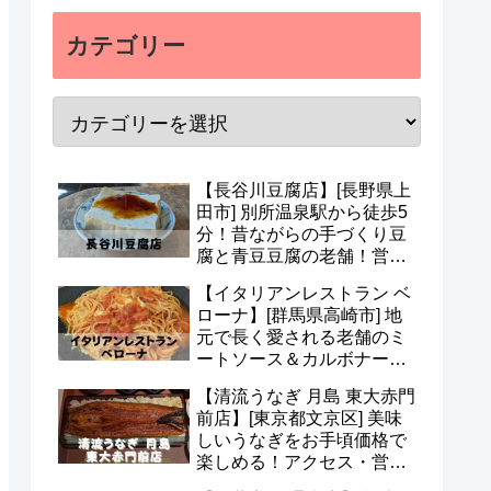
カテゴリー
【長谷川豆腐店】[長野県上
田市] 別所温泉駅から徒歩5
分！昔ながらの手づくり豆
腐と青豆豆腐の老舗！営業
時間・定休日・メニューな
【イタリアンレストラン ベ
ど(^o^)
ローナ】[群馬県高崎市] 地
元で長く愛される老舗のミ
ートソース＆カルボナー
ラ！アクセス・駐車場・メ
【清流うなぎ 月島 東大赤門
ニュー・予約など(*^^*)
前店】[東京都文京区] 美味
しいうなぎをお手頃価格で
楽しめる！アクセス・営業
時間・定休日・メニュー・