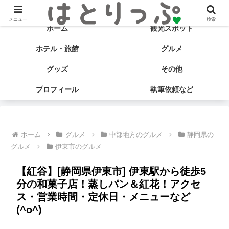
旅する食いしん坊♡ はとサブ子の国内旅行＆グルメブログ
メニュー
検索
ホーム
観光スポット
ホテル・旅館
グルメ
グッズ
その他
プロフィール
執筆依頼など
ホーム
グルメ
中部地方のグルメ
静岡県の
グルメ
伊東市のグルメ
【紅谷】[静岡県伊東市] 伊東駅から徒歩5
分の和菓子店！蒸しパン＆紅花！アクセ
ス・営業時間・定休日・メニューなど
(^o^)