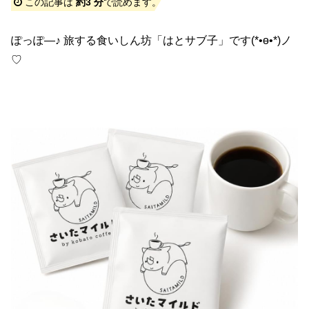
この記事は
約3 分
で読めます。
ぽっぽ―♪ 旅する食いしん坊「はとサブ子」です(*•ө•*)ノ
♡