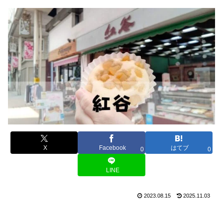
X
Facebook
はてブ
0
0
LINE
2023.08.15
2025.11.03