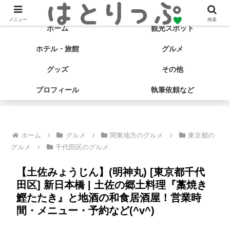
旅する食いしん坊♡ はとサブ子の国内旅行＆グルメブログ
メニュー
検索
ホーム
観光スポット
ホテル・旅館
グルメ
グッズ
その他
プロフィール
執筆依頼など
ホーム
グルメ
関東地方のグルメ
東京都の
グルメ
千代田区のグルメ
【土佐みょうじん】(明神丸) [東京都千代
田区] 新日本橋 | 土佐の郷土料理『藁焼き
鰹たたき』と地酒の和食居酒屋！営業時
間・メニュー・予約など(^v^)