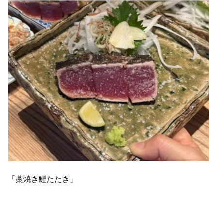
「藁焼き鰹たたき」