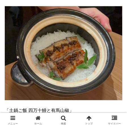
「土鍋ご飯 四万十鰻と有馬山椒」
メニュー
ホーム
検索
トップ
サイドバー