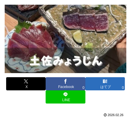
X
Facebook
はてブ
0
0
LINE
2026.02.26