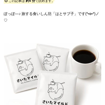
この記事は
約4 分
で読めます。
ぽっぽ―♪ 旅する食いしん坊「はとサブ子」です(*•ө•*)ノ
♡