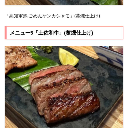
「高知軍鶏 ごめんケンカシャモ」(藁燻仕上げ)
メニュー5「土佐和牛」(藁燻仕上げ)