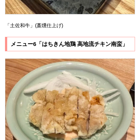
「土佐和牛」(藁燻仕上げ)
メニュー6「はちきん地鶏 高地流チキン南蛮」