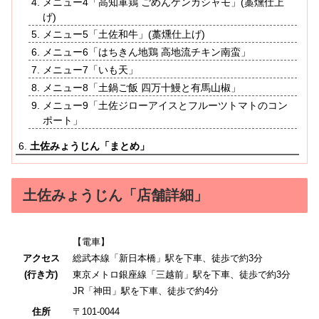
メニュー4「高知軍鶏 ごめんケンカシャモ」(藁燻仕上
げ)
メニュー5「土佐和牛」(藁燻仕上げ)
メニュー6「はちきん地鶏 高地流チキン南蛮」
メニュー7「いも天」
メニュー8「土鍋ご飯 四万十鰻と有馬山椒」
メニュー9「土佐ジローアイスとフルーツトマトのコン
ポート」
土佐みょうじん「まとめ」
土佐みょうじん「店舗詳細」
【電車】
アクセス
総武本線「新日本橋」駅を下車、徒歩で約3分
(行き方)
東京メトロ銀座線「三越前」駅を下車、徒歩で約3分
JR「神田」駅を下車、徒歩で約4分
住所
〒101-0044