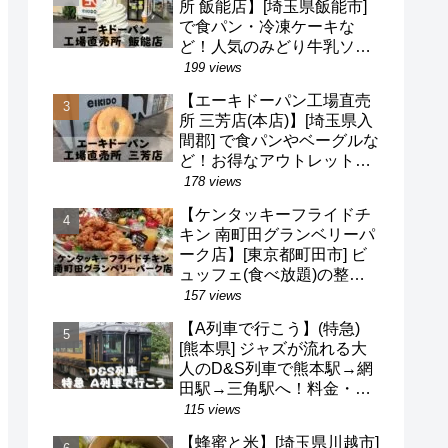
所 飯能店】[埼玉県飯能市]
で食パン・冷凍ケーキな
ど！人気のみどり牛乳ソフ
トクリームも！駐車場・営
199 views
業時間・定休日など(^o^)
【エーキドーパン工場直売
所 三芳店(本店)】[埼玉県入
間郡] で食パンやベーグルな
ど！お得なアウトレット品
も！駐車場・営業時間・定
178 views
休日など(^o^)
【ケンタッキーフライドチ
キン 南町田グランベリーパ
ーク店】[東京都町田市] ビ
ュッフェ(食べ放題)の整理
券・混雑状況・待ち時間な
157 views
ど(^v^)/
【A列車で行こう】(特急)
[熊本県] ジャズが流れる大
人のD&S列車で熊本駅→網
田駅→三角駅へ！料金・予
約・名前の由来・デザイナ
115 views
ーなど(^^)
【蜂蜜と米】[埼玉県川越市]