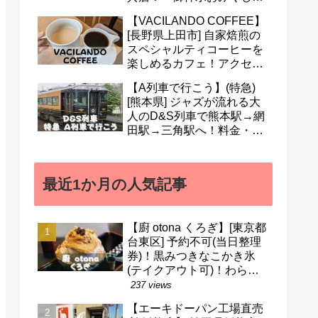
も人気！営業時間・定休日
【VACILANDO COFFEE】
など(^^)
[長野県上田市] 自家焙煎の
スペシャルティコーヒーを
楽しめるカフェ！アクセ
ス・駐車場・営業時間・メ
【A列車で行こう】(特急)
ニューなど(^v^)
[熊本県] ジャズが流れる大
人のD&S列車で熊本駅→網
田駅→三角駅へ！料金・予
約・名前の由来・デザイナ
ーなど(^^)
最近1か月の人気記事
【廚 otona くろぎ】[東京都
台東区] 予約不可(当日整理
券)！黒みつきなこかき氷
(テイクアウト可)！わらび
餅などのメニューも(^^)/
237 views
【エーキドーパン工場直売