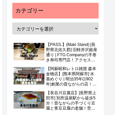
カテゴリー
【PASS.】(Maki Stand) [長
野県北佐久郡] 旧軽井沢銀座
通り | FTG Companyの手巻
き寿司専門店！アクセス・
営業時間・メニュー・予約
【阿蘇昭和レトロ雑貨 森本
など(^v^)
金物店】[熊本県阿蘇市] 水
基めぐり | 明治35年(1902
年)創業の昔ながらの店！ア
クセス・営業時間・定休日
【長谷川豆腐店】[長野県上
など(^^)
田市] 別所温泉駅から徒歩5
分！昔ながらの手づくり豆
腐と青豆豆腐の老舗！営業
時間・定休日・メニューな