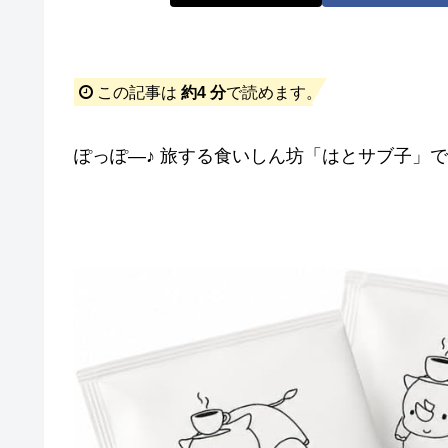
この記事は
約4 分
で読めます。
ぽっぽ―♪ 旅する食いしん坊「はとサブ子」です(*