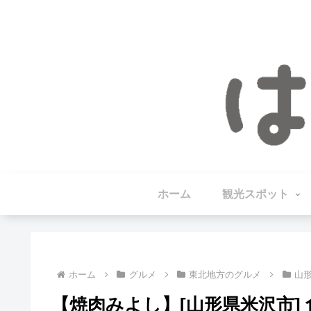
ホーム
観光スポット
ホーム
グルメ
東北地方のグルメ
山
【焼肉みよし】[山形県米沢市]