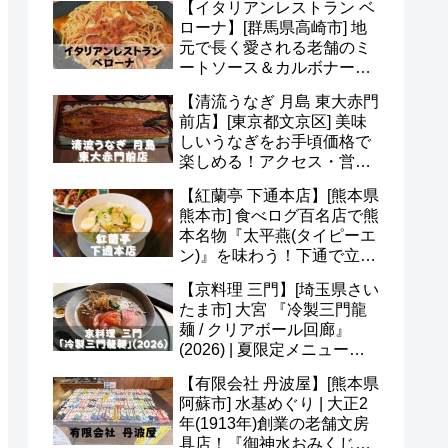
【イタリアンレストラン ベ
ど(^o^)
ローナ】[群馬県高崎市] 地
元で長く愛される老舗のミ
ートソース＆カルボナー
ラ！アクセス・駐車場・メ
【清流うなぎ 月島 東大赤門
ニュー・予約など(*^^*)
前店】[東京都文京区] 美味
しいうなぎをお手頃価格で
楽しめる！アクセス・営業
時間・定休日・メニュー・
【紅蘭亭 下通本店】[熊本県
予約など(^^)
熊本市] 食べログ百名店で熊
本名物『太平燕(タイピーエ
ン)』を味わう！下通で立ち
寄りたい老舗中華(^v^)
【京料理 三門】[埼玉県さい
たま市] 大宮 『冷製三門龍
麺 / クリアボール回廊』
(2026) | 夏限定メニュー＆
かき氷 あんずも美味(*^^*)
【有限会社 丹波屋】[熊本県
阿蘇市] 水基めぐり | 大正2
年(1913年)創業の老舗文房
具店！『御神水おみくじ』