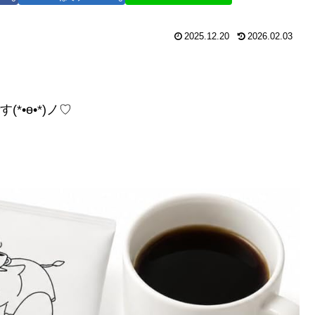
2025.12.20
2026.02.03
•ө•*)ノ♡