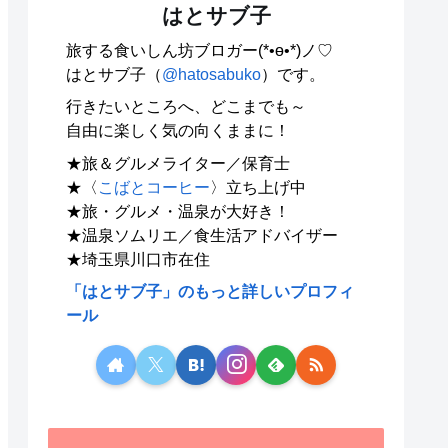
はとサブ子
旅する食いしん坊ブロガー(*•ө•*)ノ♡
はとサブ子（
@hatosabuko
）です。
行きたいところへ、どこまでも～
自由に楽しく気の向くままに！
★旅＆グルメライター／保育士
★〈
こばとコーヒー
〉立ち上げ中
★旅・グルメ・温泉が大好き！
★温泉ソムリエ／食生活アドバイザー
★埼玉県川口市在住
「はとサブ子」のもっと詳しいプロフィ
ール