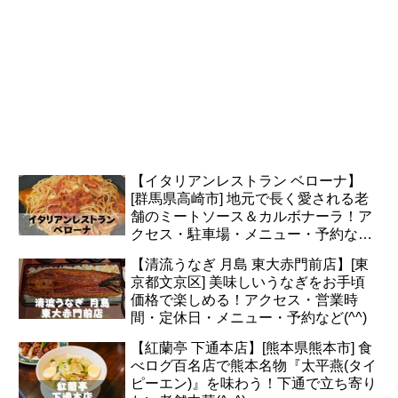
【イタリアンレストラン ベローナ】
[群馬県高崎市] 地元で長く愛される老
舗のミートソース＆カルボナーラ！ア
クセス・駐車場・メニュー・予約など
(*^^*)
【清流うなぎ 月島 東大赤門前店】[東
京都文京区] 美味しいうなぎをお手頃
価格で楽しめる！アクセス・営業時
間・定休日・メニュー・予約など(^^)
【紅蘭亭 下通本店】[熊本県熊本市] 食
べログ百名店で熊本名物『太平燕(タイ
ピーエン)』を味わう！下通で立ち寄り