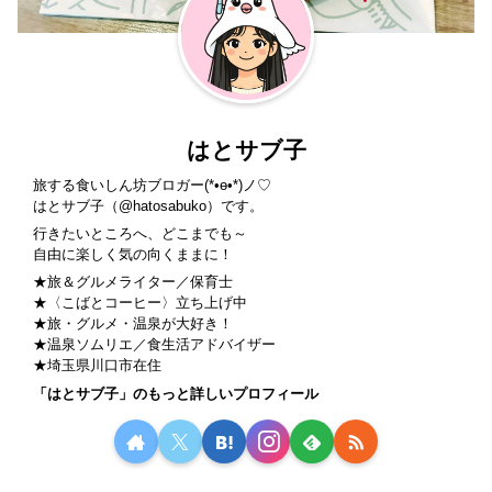
はとサブ子
旅する食いしん坊ブロガー(*•ө•*)ノ♡
はとサブ子（
@hatosabuko
）です。
行きたいところへ、どこまでも～
自由に楽しく気の向くままに！
★旅＆グルメライター／保育士
★〈
こばとコーヒー
〉立ち上げ中
★旅・グルメ・温泉が大好き！
★温泉ソムリエ／食生活アドバイザー
★埼玉県川口市在住
「はとサブ子」のもっと詳しいプロフィール