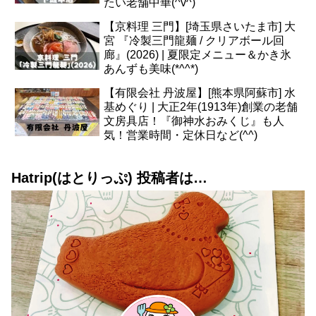
たい老舗中華(^v^)
【京料理 三門】[埼玉県さいたま市] 大
宮 『冷製三門龍麺 / クリアボール回
廊』(2026) | 夏限定メニュー＆かき氷
あんずも美味(*^^*)
【有限会社 丹波屋】[熊本県阿蘇市] 水
基めぐり | 大正2年(1913年)創業の老舗
文房具店！『御神水おみくじ』も人
気！営業時間・定休日など(^^)
Hatrip(はとりっぷ) 投稿者は…