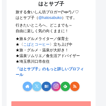
はとサブ子
旅する食いしん坊ブロガー(*•ө•*)ノ♡
はとサブ子（
@hatosabuko
）です。
行きたいところへ、どこまでも～
自由に楽しく気の向くままに！
★旅＆グルメライター／保育士
★〈
こばとコーヒー
〉立ち上げ中
★旅・グルメ・温泉が大好き！
★温泉ソムリエ／食生活アドバイザー
★埼玉県川口市在住
「はとサブ子」のもっと詳しいプロフィ
ール