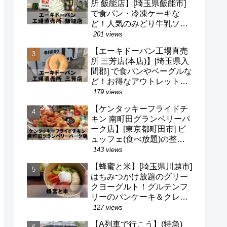
所 飯能店】[埼玉県飯能市]
で食パン・冷凍ケーキな
ど！人気のみどり牛乳ソフ
トクリームも！駐車場・営
201 views
業時間・定休日など(^o^)
【エーキドーパン工場直売
所 三芳店(本店)】[埼玉県入
間郡] で食パンやベーグルな
ど！お得なアウトレット品
も！駐車場・営業時間・定
179 views
休日など(^o^)
【ケンタッキーフライドチ
キン 南町田グランベリーパ
ーク店】[東京都町田市] ビ
ュッフェ(食べ放題)の整理
券・混雑状況・待ち時間な
143 views
ど(^v^)/
【蜂蜜と米】[埼玉県川越市]
はちみつかけ放題のグリー
クヨーグルト！グルテンフ
リーのパンケーキ＆クレー
プも！営業時間・定休日・
127 views
メニューなど(^^)/
【A列車で行こう】(特急)