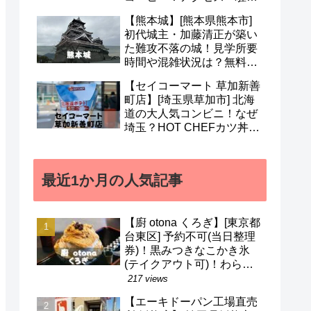
場・営業時間・メニューな
【熊本城】[熊本県熊本市]
ど(^^)
初代城主・加藤清正が築い
た難攻不落の城！見学所要
時間や混雑状況は？無料ガ
イドも！地震被害から復興
【セイコーマート 草加新善
中(^v^)
町店】[埼玉県草加市] 北海
道の大人気コンビニ！なぜ
埼玉？HOT CHEFカツ丼・
山わさびラーメン・ガラナ
など(^o^)/
最近1か月の人気記事
【廚 otona くろぎ】[東京都
台東区] 予約不可(当日整理
券)！黒みつきなこかき氷
(テイクアウト可)！わらび
餅などのメニューも(^^)/
217 views
【エーキドーパン工場直売