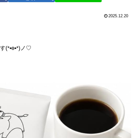
2025.12.20
•ө•*)ノ♡