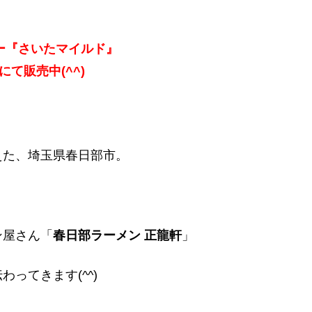
ー『さいたマイルド』
nにて販売中(^^)
えた、埼玉県春日部市。
ン屋さん「
春日部ラーメン 正龍軒
」
ってきます(^^)