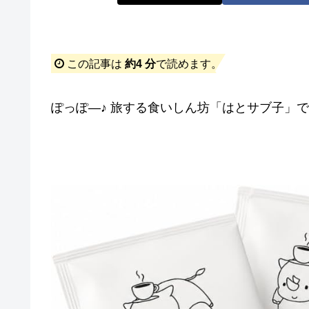
この記事は
約4 分
で読めます。
ぽっぽ―♪ 旅する食いしん坊「はとサブ子」です(*