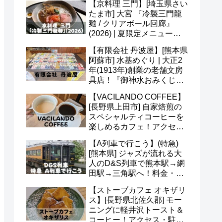
【京料理 三門】[埼玉県さい
たま市] 大宮 『冷製三門龍
麺 / クリアボール回廊』
(2026) | 夏限定メニュー＆
かき氷 あんずも美味(*^^*)
【有限会社 丹波屋】[熊本県
阿蘇市] 水基めぐり | 大正2
年(1913年)創業の老舗文房
具店！『御神水おみくじ』
も人気！営業時間・定休日
【VACILANDO COFFEE】
など(^^)
[長野県上田市] 自家焙煎の
スペシャルティコーヒーを
楽しめるカフェ！アクセ
ス・駐車場・営業時間・メ
【A列車で行こう】(特急)
ニューなど(^v^)
[熊本県] ジャズが流れる大
人のD&S列車で熊本駅→網
田駅→三角駅へ！料金・予
約・名前の由来・デザイナ
【ストーブカフェ オキザリ
ーなど(^^)
ス】[長野県北佐久郡] モー
ニングに軽井沢トースト＆
コーヒー！アクセス・駐車