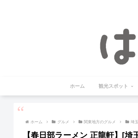
ホーム
観光スポット
ホーム
グルメ
関東地方のグルメ
埼
【春日部ラーメン 正龍軒】[埼