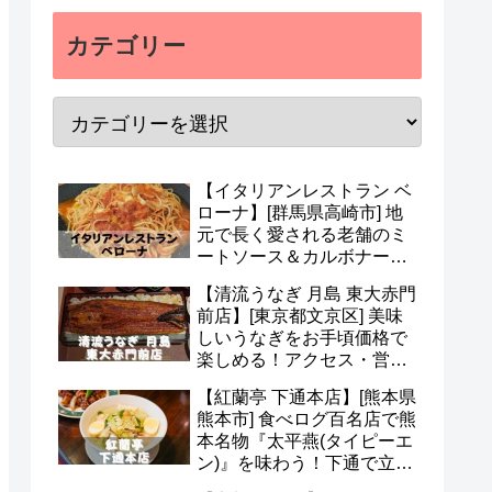
カテゴリー
【イタリアンレストラン ベ
ローナ】[群馬県高崎市] 地
元で長く愛される老舗のミ
ートソース＆カルボナー
ラ！アクセス・駐車場・メ
【清流うなぎ 月島 東大赤門
ニュー・予約など(*^^*)
前店】[東京都文京区] 美味
しいうなぎをお手頃価格で
楽しめる！アクセス・営業
時間・定休日・メニュー・
【紅蘭亭 下通本店】[熊本県
予約など(^^)
熊本市] 食べログ百名店で熊
本名物『太平燕(タイピーエ
ン)』を味わう！下通で立ち
寄りたい老舗中華(^v^)